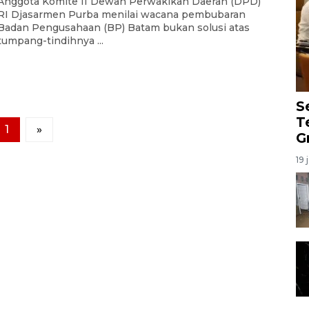
Anggota Komite II Dewan Perwakikan Daerah (DPD)
RI Djasarmen Purba menilai wacana pembubaran
Badan Pengusahaan (BP) Batam bukan solusi atas
tumpang-tindihnya ...
S
T
1
»
G
19 