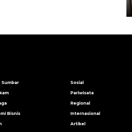
Sumbar
05 August 2026 10:33 WIB
a Sumbar
Sosial
ukam
Pariwisata
aga
Regional
mi Bisnis
Internasional
m
Artikel