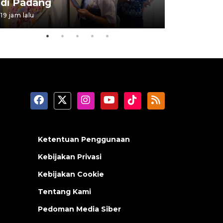
di Padang
Padang
19 jam lalu
05 August 202
Ketentuan Penggunaan
Kebijakan Privasi
Kebijakan Cookie
Tentang Kami
Pedoman Media Siber