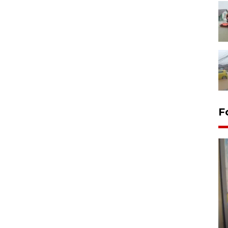
F
Penyelesaian pembentukan
Kopdes Merah Putih di