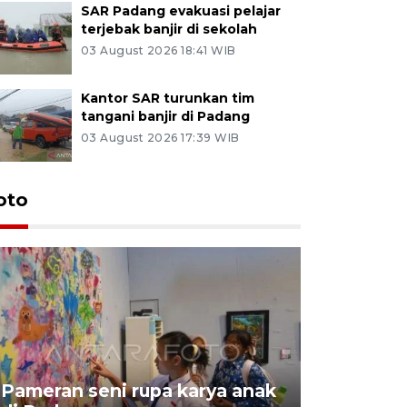
SAR Padang evakuasi pelajar
terjebak banjir di sekolah
03 August 2026 18:41 WIB
Kantor SAR turunkan tim
tangani banjir di Padang
03 August 2026 17:39 WIB
oto
Pameran seni rupa karya anak
Dampak b