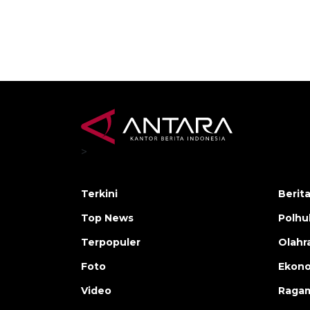
>
Terkini
Berit
Top News
Polh
Terpopuler
Olahr
Foto
Ekono
Video
Raga