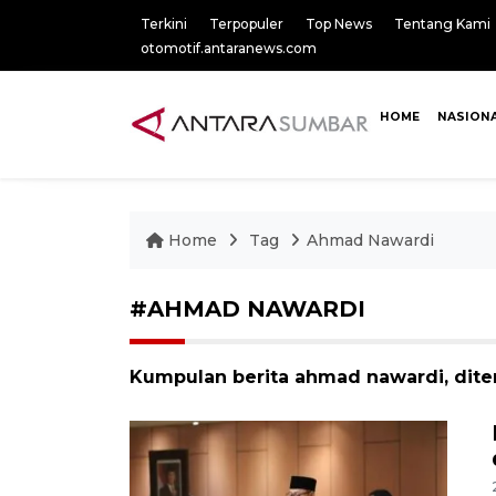
Terkini
Terpopuler
Top News
Tentang Kami
otomotif.antaranews.com
HOME
NASION
Home
Tag
Ahmad Nawardi
#AHMAD NAWARDI
Kumpulan berita ahmad nawardi, dite