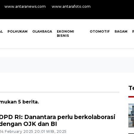
www.antaranews.com
www.antarafoto.com
AL
POLHUKAM
OLAHRAGA
EKONOMI
OTOMOTIF
RAGAM
BISNIS
T
mukan 5 berita.
DPD RI: Danantara perlu berkolaborasi
dengan OJK dan BI
24 February 2025 20:01 WIB, 2025