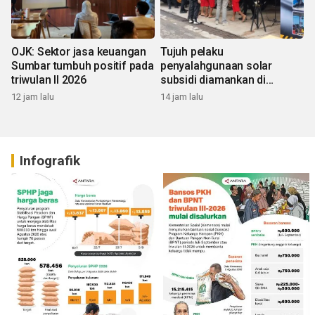
OJK: Sektor jasa keuangan
Tujuh pelaku
Sumbar tumbuh positif pada
penyalahgunaan solar
triwulan II 2026
subsidi diamankan di
Sumbar
12 jam lalu
14 jam lalu
Infografik