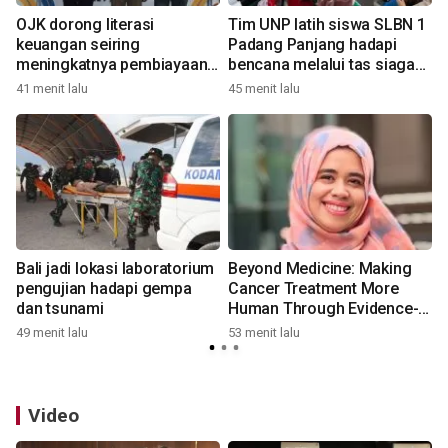
OJK dorong literasi
Tim UNP latih siswa SLBN 1
keuangan seiring
Padang Panjang hadapi
meningkatnya pembiayaan
bencana melalui tas siaga
kendaraan
berbasis IT
41 menit lalu
45 menit lalu
5
Bali jadi lokasi laboratorium
Beyond Medicine: Making
pengujian hadapi gempa
Cancer Treatment More
dan tsunami
Human Through Evidence-
2
Based Complementary Care
49 menit lalu
53 menit lalu
Video