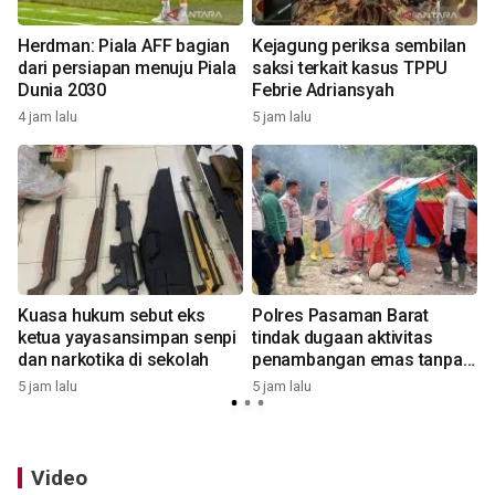
Herdman: Piala AFF bagian
Kejagung periksa sembilan
dari persiapan menuju Piala
saksi terkait kasus TPPU
Dunia 2030
Febrie Adriansyah
4 jam lalu
5 jam lalu
6
Kuasa hukum sebut eks
Polres Pasaman Barat
ketua yayasansimpan senpi
tindak dugaan aktivitas
dan narkotika di sekolah
penambangan emas tanpa
izin
5 jam lalu
5 jam lalu
7
Video