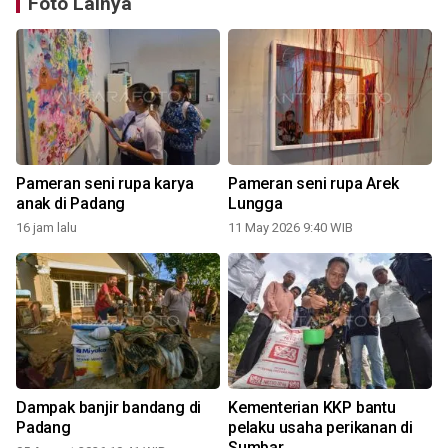
Foto Lainya
Pameran seni rupa karya
Pameran seni rupa Arek
anak di Padang
Lungga
16 jam lalu
11 May 2026 9:40 WIB
Dampak banjir bandang di
Kementerian KKP bantu
Padang
pelaku usaha perikanan di
Sumbar