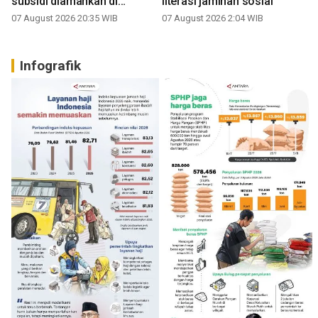
subsidi diamankan di
literasi jaminan sosial
Sumbar
07 August 2026 20:35 WIB
07 August 2026 2:04 WIB
Infografik