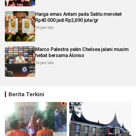
Harga emas Antam pada Sabtu meroket
Rp40.000 jadi Rp2,690 juta/gr
10 jam lalu
Marco Palestra yakin Chelsea jalani musim
hebat bersama Alonso
16 jam lalu
Berita Terkini