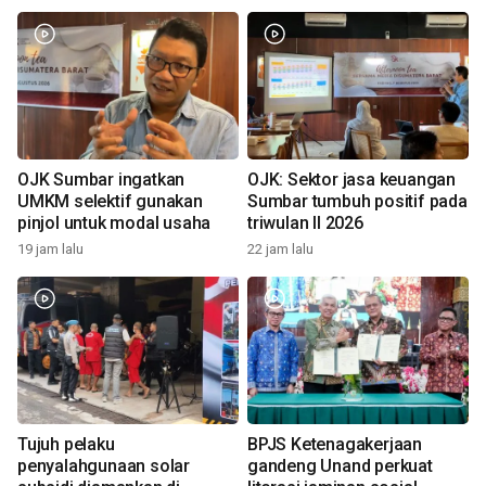
OJK Sumbar ingatkan
OJK: Sektor jasa keuangan
UMKM selektif gunakan
Sumbar tumbuh positif pada
pinjol untuk modal usaha
triwulan II 2026
19 jam lalu
22 jam lalu
Tujuh pelaku
BPJS Ketenagakerjaan
penyalahgunaan solar
gandeng Unand perkuat