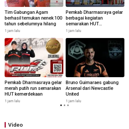
Tim Gabungan Agam
Pemkab Dharmasraya gelar
g
berhasil temukan nenek 100
berbagai kegiatan
tahun sebelumnya hilang
semarakan HUT
kemerdekaan
1 jam lalu
1 jam lalu
1
Pemkab Dharmasraya gelar
Bruno Guimaraes gabung
merah putih run semarakan
Arsenal dari Newcastle
HUT kemerdekaan
United
1 jam lalu
1 jam lalu
3
Video