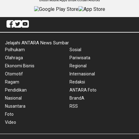
Unduh Mobile Apps untuk iOS dan Android
Jelajahi ANTARA News Sumbar
Polhukam
Sosial
Olahraga
Pariwisata
Ekonomi Bisnis
Regional
Otomotif
Internasional
Ragam
Redaksi
Pendidikan
ANTARA Foto
Nasional
BrandA
Nusantara
RSS
Foto
Video