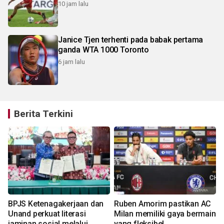
10 jam lalu
Janice Tjen terhenti pada babak pertama
ganda WTA 1000 Toronto
6 jam lalu
Berita Terkini
BPJS Ketenagakerjaan dan
Ruben Amorim pastikan AC
k
Unand perkuat literasi
Milan memiliki gaya bermain
jaminan sosial melalui
yang fleksibel