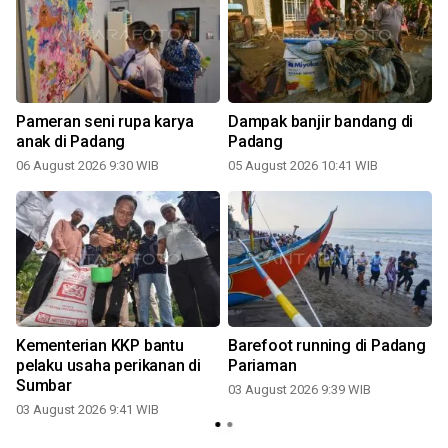
Pameran seni rupa karya
Dampak banjir bandang di
anak di Padang
Padang
06 August 2026 9:30 WIB
05 August 2026 10:41 WIB
Kementerian KKP bantu
Barefoot running di Padang
pelaku usaha perikanan di
Pariaman
Sumbar
03 August 2026 9:39 WIB
03 August 2026 9:41 WIB
2