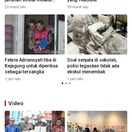
kurikulum dan pengabdian
23 menit lalu
59 menit lalu
1
masyarakat
Febrie Adriansyah tiba di
Soal senjata di sekolah,
Kejagung untuk diperiksa
polisi tegaskan tidak ada
sebagai tersangka
ekskul menembak
1 jam lalu
1 jam lalu
1
Video