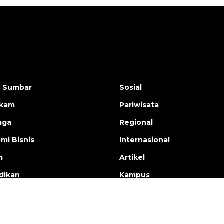
a Sumbar
Sosial
ukam
Pariwisata
aga
Regional
mi Bisnis
Internasional
m
Artikel
dikan
Kampus