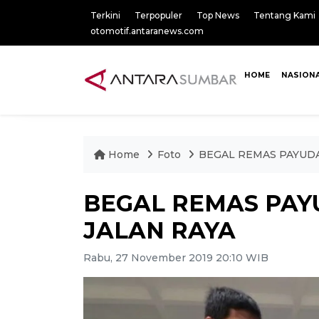
Terkini
Terpopuler
Top News
Tentang Kami
otomotif.antaranews.com
HOME
NASION
Home
Foto
BEGAL REMAS PAYUD
BEGAL REMAS PAY
JALAN RAYA
Rabu, 27 November 2019 20:10 WIB