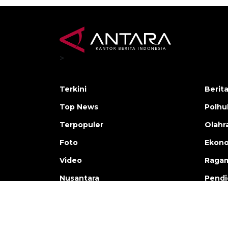
>
Terkini
Berit
Top News
Polh
Terpopuler
Olahr
Foto
Ekono
Video
Raga
Nusantara
Pendi
Copyright © ANTARA