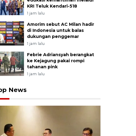
edukasi kemaritiman melalui
KRI Teluk Kendari-518
1 jam lalu
Amorim sebut AC Milan hadir
di Indonesia untuk balas
dukungan penggemar
1 jam lalu
Febrie Adriansyah berangkat
ke Kejagung pakai rompi
tahanan pink
1 jam lalu
op News