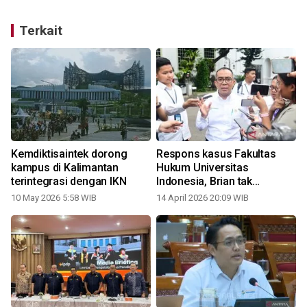
Terkait
Kemdiktisaintek dorong
Respons kasus Fakultas
h
kampus di Kalimantan
Hukum Universitas
terintegrasi dengan IKN
Indonesia, Brian tak
toleransi segala kekerasan
10 May 2026 5:58 WIB
14 April 2026 20:09 WIB
di kampus