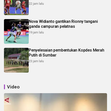
22 jam lalu
Nova Widianto gantikan Rionny tangani
ganda campuran pelatnas
19 jam lalu
Penyelesaian pembentukan Kopdes Merah
Putih di Sumbar
23 jam lalu
Video