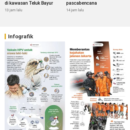
di kawasan Teluk Bayur
pascabencana
13 jam lalu
14 jam lalu
Infografik