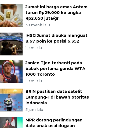
Jumat ini harga emas Antam
turun Rp29.000 ke angka
Rp2,650 juta/gr
39 menit lalu
IHSG Jumat dibuka menguat
8,67 poin ke posisi 6.352
1 jam lalu
Janice Tjen terhenti pada
babak pertama ganda WTA
1000 Toronto
1 jam lalu
BRIN pastikan data satelit
Lampung-1 di bawah otoritas
Indonesia
3 jam lalu
MPR dorong perlindungan
data anak usai dugaan