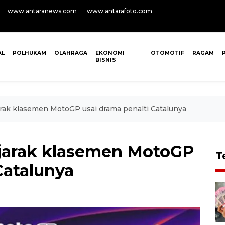
www.antaranews.com
www.antarafoto.com
AL
POLHUKAM
OLAHRAGA
EKONOMI
OTOMOTIF
RAGAM
BISNIS
arak klasemen MotoGP usai drama penalti Catalunya
 jarak klasemen MotoGP
T
Catalunya