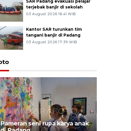
SAR Padang evakuasi pelajar
terjebak banjir di sekolah
03 August 2026 18:41 WIB
Kantor SAR turunkan tim
tangani banjir di Padang
03 August 2026 17:39 WIB
oto
Pameran seni rupa karya anak
Dampak b
di Padang
Padang