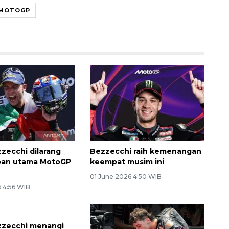
 MOTOGP
zecchi dilarang
Bezzecchi raih kemenangan
apan utama MotoGP
keempat musim ini
01 June 2026 4:50 WIB
6 4:56 WIB