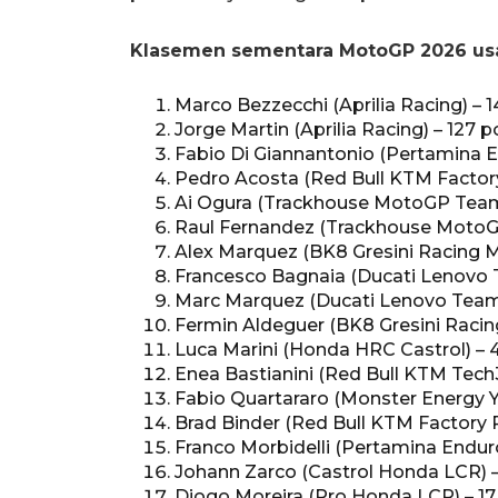
Klasemen sementara MotoGP 2026 usa
Marco Bezzecchi (Aprilia Racing) – 1
Jorge Martin (Aprilia Racing) – 127 p
Fabio Di Giannantonio (Pertamina E
Pedro Acosta (Red Bull KTM Factory
Ai Ogura (Trackhouse MotoGP Team
Raul Fernandez (Trackhouse MotoG
Alex Marquez (BK8 Gresini Racing 
Francesco Bagnaia (Ducati Lenovo 
Marc Marquez (Ducati Lenovo Team)
Fermin Aldeguer (BK8 Gresini Racin
Luca Marini (Honda HRC Castrol) – 
Enea Bastianini (Red Bull KTM Tech3
Fabio Quartararo (Monster Energy
Brad Binder (Red Bull KTM Factory R
Franco Morbidelli (Pertamina Endur
Johann Zarco (Castrol Honda LCR) –
Diogo Moreira (Pro Honda LCR) – 17