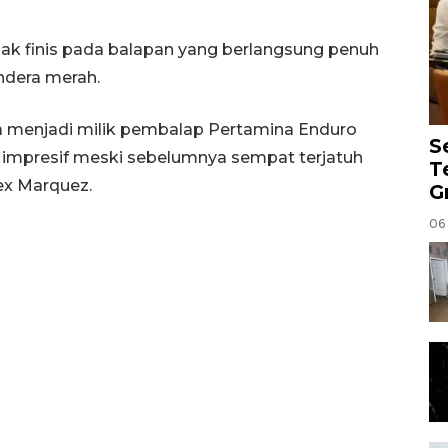
ak finis pada balapan yang berlangsung penuh
ndera merah.
a menjadi milik pembalap Pertamina Enduro
S
 impresif meski sebelumnya sempat terjatuh
T
ex Marquez.
G
06