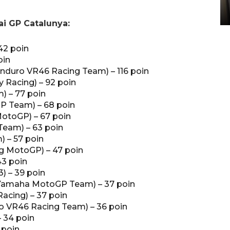
05 August 2026 10:33 WIB
i GP Catalunya:
42 poin
oin
nduro VR46 Racing Team) – 116 poin
 Racing) – 92 poin
) – 77 poin
P Team) – 68 poin
MotoGP) – 67 poin
Team) – 63 poin
 – 57 poin
g MotoGP) – 47 poin
43 poin
) – 39 poin
 Yamaha MotoGP Team) – 37 poin
acing) – 37 poin
o VR46 Racing Team) – 36 poin
 34 poin
 poin