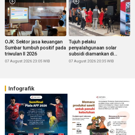
OJK: Sektor jasa keuangan
Tujuh pelaku
Sumbar tumbuh positif pada
penyalahgunaan solar
triwulan II 2026
subsidi diamankan di
Sumbar
07 August 2026 23:05 WIB
07 August 2026 20:35 WIB
Infografik