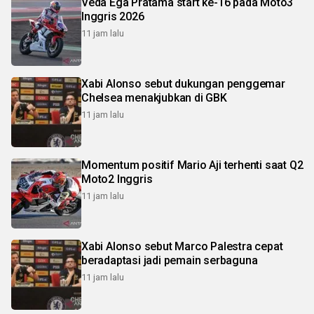
Veda Ega Pratama start ke-16 pada Moto3
Inggris 2026
11 jam lalu
Xabi Alonso sebut dukungan penggemar
Chelsea menakjubkan di GBK
11 jam lalu
Momentum positif Mario Aji terhenti saat Q2
Moto2 Inggris
11 jam lalu
Xabi Alonso sebut Marco Palestra cepat
beradaptasi jadi pemain serbaguna
11 jam lalu