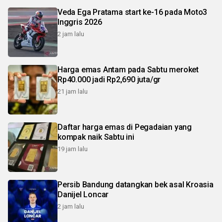
Veda Ega Pratama start ke-16 pada Moto3
Inggris 2026
2 jam lalu
Harga emas Antam pada Sabtu meroket
Rp40.000 jadi Rp2,690 juta/gr
21 jam lalu
Daftar harga emas di Pegadaian yang
kompak naik Sabtu ini
19 jam lalu
Persib Bandung datangkan bek asal Kroasia
Danijel Loncar
2 jam lalu