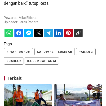
dengan baik,” tutup Reza.
Pewarta : Miko Elfisha
Uploader:
Laras Robert
Tags:
R HARI BURUH
KAI DIVRE II SUMBAR
PADANG
SUMBAR
KA LEMBAH ANAI
Terkait