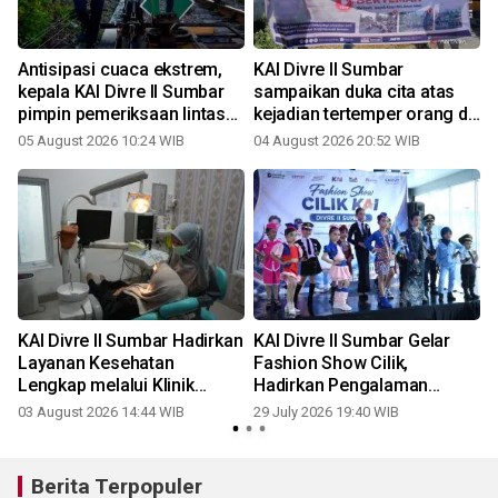
Antisipasi cuaca ekstrem,
KAI Divre II Sumbar
kepala KAI Divre II Sumbar
sampaikan duka cita atas
pimpin pemeriksaan lintas
kejadian tertemper orang di
jalur kereta api Padang--
jalur kereta api, imbau
05 August 2026 10:24 WIB
04 August 2026 20:52 WIB
2
Bukit Putus
masyarakat tidak
beraktivitas di area rel
KAI Divre II Sumbar Hadirkan
KAI Divre II Sumbar Gelar
k
Layanan Kesehatan
Fashion Show Cilik,
Lengkap melalui Klinik
Hadirkan Pengalaman
Mediska Padang sebagai
Perjalanan yang Ramah
03 August 2026 14:44 WIB
29 July 2026 19:40 WIB
2
Fasilitas Kesehatan Tingkat
Keluarga di Stasiun BIM
Pertama
Berita Terpopuler