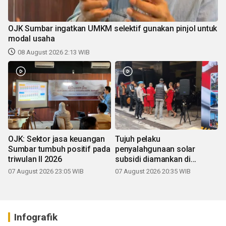
OJK Sumbar ingatkan UMKM selektif gunakan pinjol untuk
modal usaha
08 August 2026 2:13 WIB
OJK: Sektor jasa keuangan
Tujuh pelaku
Sumbar tumbuh positif pada
penyalahgunaan solar
triwulan II 2026
subsidi diamankan di
Sumbar
07 August 2026 23:05 WIB
07 August 2026 20:35 WIB
Infografik