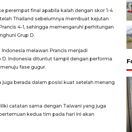
ke perempat final apabila kalah dengan skor 1-4
di setelah Thailand sebelumnya membuat kejutan
rancis 4-1, sehingga memengaruhi perhitungan
enghuni Grup D.
l Indonesia melawan Prancis menjadi
 D. Indonesia dituntut tampil dengan performa
F
menuju fase gugur.
a juga berada dalam posisi kuat setelah menang
liki catatan sama dengan Taiwani yang juga
rtemuan kedua tim pada hari ini akan
Penyelesaian pembentukan
Kopdes Merah Putih di
Sumbar