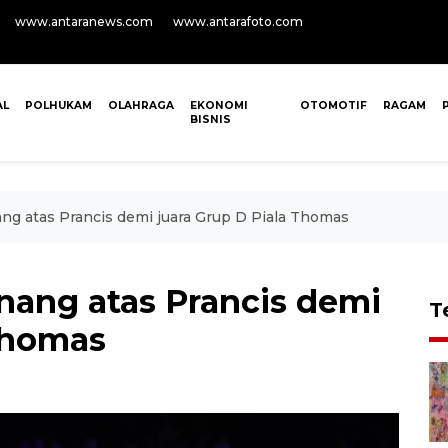
www.antaranews.com
www.antarafoto.com
AL
POLHUKAM
OLAHRAGA
EKONOMI
OTOMOTIF
RAGAM
BISNIS
ng atas Prancis demi juara Grup D Piala Thomas
nang atas Prancis demi
T
 Thomas