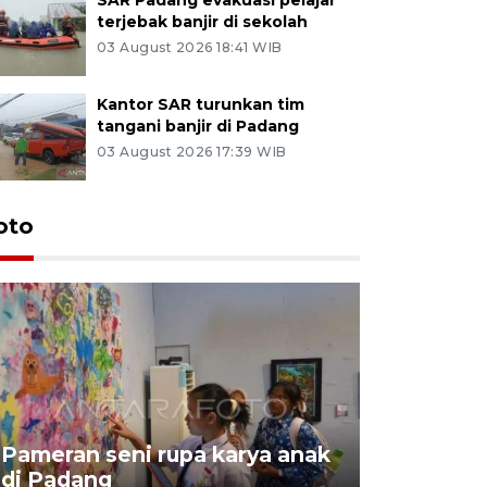
terjebak banjir di sekolah
03 August 2026 18:41 WIB
Kantor SAR turunkan tim
tangani banjir di Padang
03 August 2026 17:39 WIB
oto
Pameran seni rupa karya anak
Dampak b
di Padang
Padang