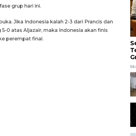
se grup hari ini.
uka. Jika Indonesia kalah 2-3 dari Prancis dan
-0 atas Aljazair, maka Indonesia akan finis
ke perempat final.
S
T
G
56 