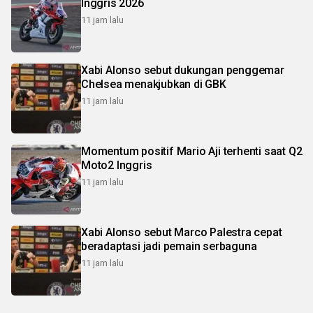
Inggris 2026
11 jam lalu
Xabi Alonso sebut dukungan penggemar
Chelsea menakjubkan di GBK
11 jam lalu
Momentum positif Mario Aji terhenti saat Q2
Moto2 Inggris
11 jam lalu
Xabi Alonso sebut Marco Palestra cepat
beradaptasi jadi pemain serbaguna
11 jam lalu