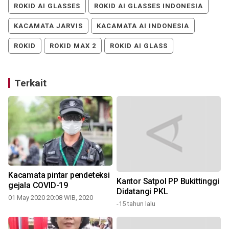
ROKID AI GLASSES
ROKID AI GLASSES INDONESIA
KACAMATA JARVIS
KACAMATA AI INDONESIA
ROKID
ROKID MAX 2
ROKID AI GLASS
Terkait
Kacamata pintar pendeteksi
Kantor Satpol PP Bukittinggi
gejala COVID-19
Didatangi PKL
01 May 2020 20:08 WIB, 2020
-15 tahun lalu
-