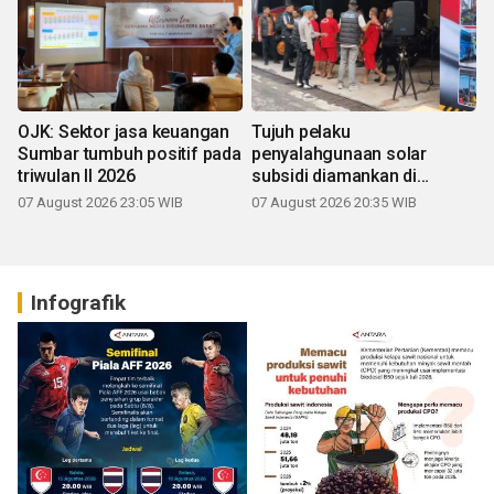
OJK: Sektor jasa keuangan
Tujuh pelaku
Sumbar tumbuh positif pada
penyalahgunaan solar
triwulan II 2026
subsidi diamankan di
Sumbar
07 August 2026 23:05 WIB
07 August 2026 20:35 WIB
Infografik