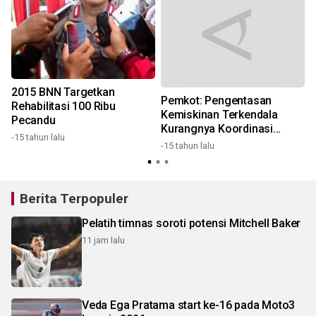
2015 BNN Targetkan
Pemkot: Pengentasan
Rehabilitasi 100 Ribu
Kemiskinan Terkendala
Pecandu
Kurangnya Koordinasi
-15 tahun lalu
Antar-Instansi
-15 tahun lalu
-
Berita Terpopuler
Pelatih timnas soroti potensi Mitchell Baker
11 jam lalu
Veda Ega Pratama start ke-16 pada Moto3