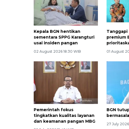
Kepala BGN hentikan
Tanggapi 
sementara SPPG Karangturi
premium 
usai insiden pangan
prioritask
02 August 2026 18:30 WIB
01 August 2
Pemerintah fokus
BGN tutup
tingkatkan kualitas layanan
bermasal
dan keamanan pangan MBG
27 July 2026