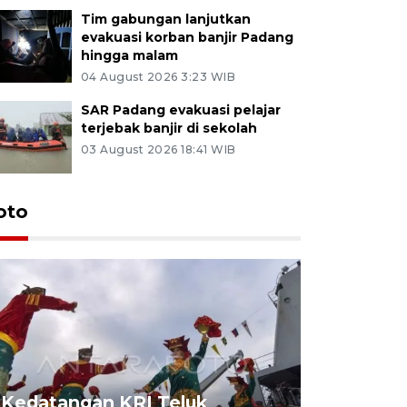
Tim gabungan lanjutkan
evakuasi korban banjir Padang
hingga malam
04 August 2026 3:23 WIB
SAR Padang evakuasi pelajar
terjebak banjir di sekolah
03 August 2026 18:41 WIB
oto
Kedatangan KRI Teluk
Pameran 