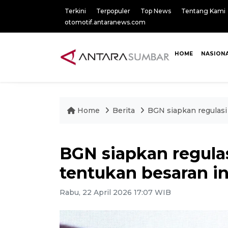
Terkini
Terpopuler
Top News
Tentang Kami
otomotif.antaranews.com
HOME
NASION
Home
Berita
BGN siapkan regulasi
BGN siapkan regula
tentukan besaran in
Rabu, 22 April 2026 17:07 WIB