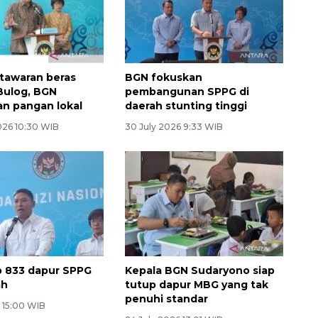
tawaran beras
BGN fokuskan
Bulog, BGN
pembangunan SPPG di
an pangan lokal
daerah stunting tinggi
026 10:30 WIB
30 July 2026 9:33 WIB
 833 dapur SPPG
Kepala BGN Sudaryono siap
ah
tutup dapur MBG yang tak
penuhi standar
 15:00 WIB