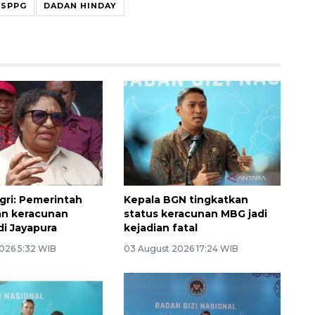
 SPPG
DADAN HINDAY
ri: Pemerintah
Kepala BGN tingkatkan
an keracunan
status keracunan MBG jadi
i Jayapura
kejadian fatal
026 5:32 WIB
03 August 2026 17:24 WIB