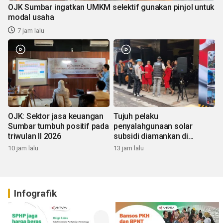
OJK Sumbar ingatkan UMKM selektif gunakan pinjol untuk
modal usaha
7 jam lalu
OJK: Sektor jasa keuangan
Tujuh pelaku
Sumbar tumbuh positif pada
penyalahgunaan solar
triwulan II 2026
subsidi diamankan di
Sumbar
10 jam lalu
13 jam lalu
Infografik