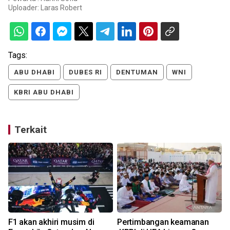
Uploader:
Laras Robert
Tags:
ABU DHABI
DUBES RI
DENTUMAN
WNI
KBRI ABU DHABI
Terkait
Z
F1 akan akhiri musim di
Pertimbangan keamanan