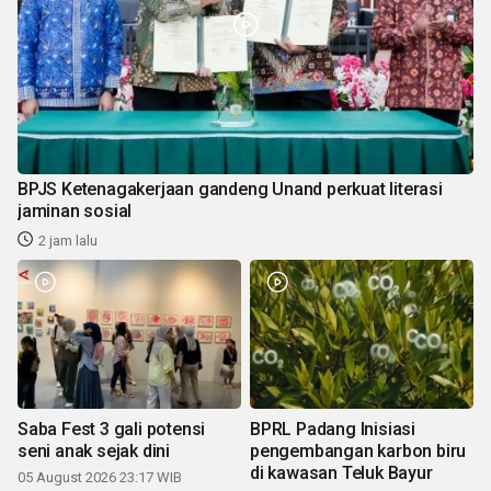
BPJS Ketenagakerjaan gandeng Unand perkuat literasi
jaminan sosial
2 jam lalu
Saba Fest 3 gali potensi
BPRL Padang Inisiasi
seni anak sejak dini
pengembangan karbon biru
di kawasan Teluk Bayur
05 August 2026 23:17 WIB