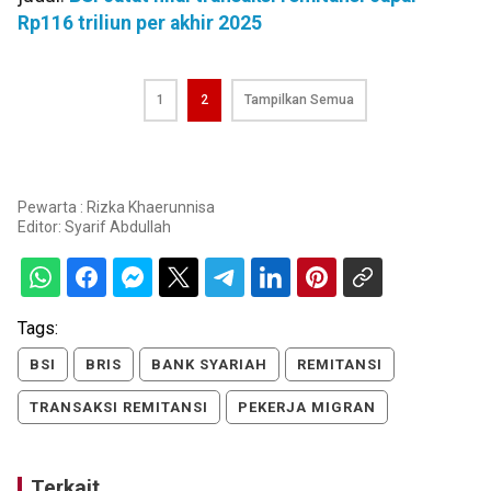
Rp116 triliun per akhir 2025
1
2
Tampilkan Semua
Pewarta : Rizka Khaerunnisa
Editor:
Syarif Abdullah
Tags:
BSI
BRIS
BANK SYARIAH
REMITANSI
TRANSAKSI REMITANSI
PEKERJA MIGRAN
Terkait