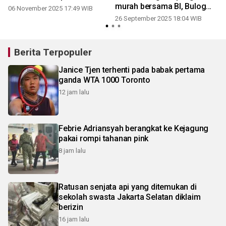
murah bersama BI, Bulog
06 November 2025 17:49 WIB
dan BSI
26 September 2025 18:04 WIB
Berita Terpopuler
Janice Tjen terhenti pada babak pertama
ganda WTA 1000 Toronto
12 jam lalu
Febrie Adriansyah berangkat ke Kejagung
pakai rompi tahanan pink
8 jam lalu
Ratusan senjata api yang ditemukan di
sekolah swasta Jakarta Selatan diklaim
berizin
16 jam lalu