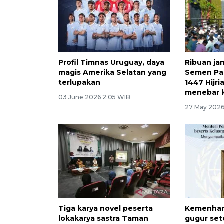
Profil Timnas Uruguay, daya
Ribuan ja
magis Amerika Selatan yang
Semen Pad
terlupakan
1447 Hijr
menebar 
03 June 2026 2:05 WIB
27 May 2026
Tiga karya novel peserta
Kemenhan 
lokakarya sastra Taman
gugur sete