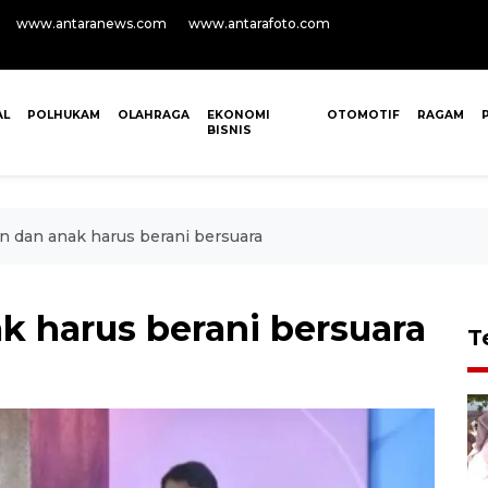
www.antaranews.com
www.antarafoto.com
AL
POLHUKAM
OLAHRAGA
EKONOMI
OTOMOTIF
RAGAM
BISNIS
 dan anak harus berani bersuara
 harus berani bersuara
T