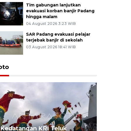
Tim gabungan lanjutkan
evakuasi korban banjir Padang
hingga malam
04 August 2026 3:23 WIB
SAR Padang evakuasi pelajar
terjebak banjir di sekolah
03 August 2026 18:41 WIB
oto
Kedatangan KRI Teluk
Pameran 