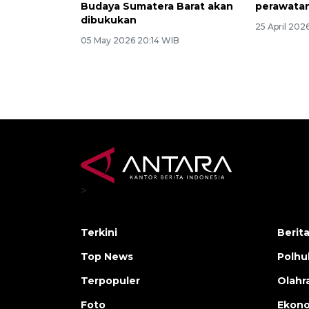
Budaya Sumatera Barat akan
perawata
dibukukan
25 April 202
05 May 2026 20:14 WIB
>
Terkini
Berit
Top News
Polh
Terpopuler
Olahr
Foto
Ekono