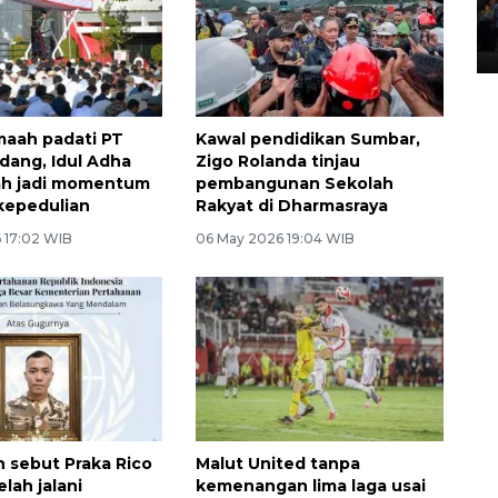
Lintas Sumatera di Sumbar
05 August 2026 10:35 WIB
maah padati PT
Kawal pendidikan Sumbar,
ang, Idul Adha
Zigo Rolanda tinjau
iah jadi momentum
pembangunan Sekolah
kepedulian
Rakyat di Dharmasraya
 17:02 WIB
06 May 2026 19:04 WIB
sebut Praka Rico
Malut United tanpa
lah jalani
kemenangan lima laga usai