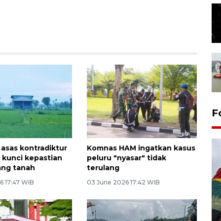
F
asas kontradiktur
Komnas HAM ingatkan kasus
, kunci kepastian
peluru "nyasar" tidak
ang tanah
terulang
6 17:47 WIB
03 June 2026 17:42 WIB
Penggantian konstruksi jalan