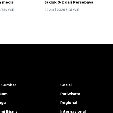
n medis
takluk 0-2 dari Persebaya
6 7:14 WIB
24 April 2026 3:45 WIB
a Sumbar
Sosial
ukam
Pariwisata
aga
Regional
mi Bisnis
Internasional