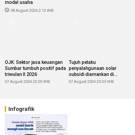
modal usaha
08 August 2026 2:13 WIB
OJK: Sektor jasa keuangan
Tujuh pelaku
Sumbar tumbuh positif pada
penyalahgunaan solar
triwulan II 2026
subsidi diamankan di
Sumbar
07 August 2026 23:05 WIB
07 August 2026 20:35 WIB
Infografik