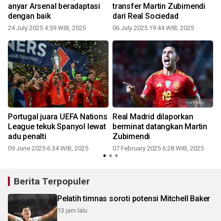
anyar Arsenal beradaptasi
transfer Martin Zubimendi
dengan baik
dari Real Sociedad
24 July 2025 4:59 WIB, 2025
06 July 2025 19:44 WIB, 2025
1
Portugal juara UEFA Nations
Real Madrid dilaporkan
a
League tekuk Spanyol lewat
berminat datangkan Martin
adu penalti
Zubimendi
09 June 2025 6:34 WIB, 2025
07 February 2025 6:28 WIB, 2025
2
Berita Terpopuler
Pelatih timnas soroti potensi Mitchell Baker
13 jam lalu