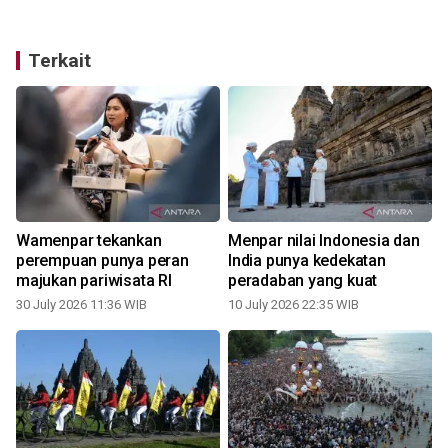
Terkait
Wamenpar tekankan
Menpar nilai Indonesia dan
perempuan punya peran
India punya kedekatan
majukan pariwisata RI
peradaban yang kuat
30 July 2026 11:36 WIB
10 July 2026 22:35 WIB
0