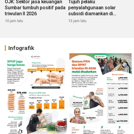
OJK: Sektor jasa keuangan
Tujuh pelaku
Sumbar tumbuh positif pada
penyalahgunaan solar
triwulan II 2026
subsidi diamankan di
Sumbar
10 jam lalu
13 jam lalu
Infografik