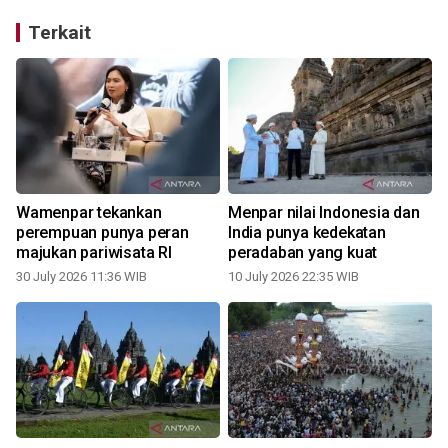
Terkait
Wamenpar tekankan
Menpar nilai Indonesia dan
perempuan punya peran
India punya kedekatan
majukan pariwisata RI
peradaban yang kuat
30 July 2026 11:36 WIB
10 July 2026 22:35 WIB
0