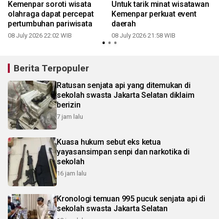
Kemenpar soroti wisata
Untuk tarik minat wisatawan
olahraga dapat percepat
Kemenpar perkuat event
pertumbuhan pariwisata
daerah
08 July 2026 22:02 WIB
08 July 2026 21:58 WIB
Berita Terpopuler
Ratusan senjata api yang ditemukan di
sekolah swasta Jakarta Selatan diklaim
berizin
7 jam lalu
Kuasa hukum sebut eks ketua
yayasansimpan senpi dan narkotika di
sekolah
16 jam lalu
Kronologi temuan 995 pucuk senjata api di
sekolah swasta Jakarta Selatan