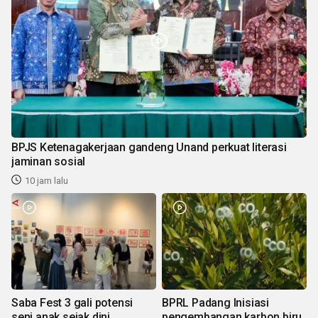
BPJS Ketenagakerjaan gandeng Unand perkuat literasi
jaminan sosial
10 jam lalu
Saba Fest 3 gali potensi
BPRL Padang Inisiasi
seni anak sejak dini
pengembangan karbon biru