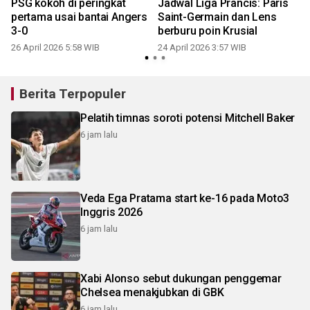
e
PSG kokoh di peringkat
Jadwal Liga Prancis: Paris
pertama usai bantai Angers
Saint-Germain dan Lens
3-0
berburu poin Krusial
26 April 2026 5:58 WIB
24 April 2026 3:57 WIB
0
Berita Terpopuler
Pelatih timnas soroti potensi Mitchell Baker
6 jam lalu
Veda Ega Pratama start ke-16 pada Moto3
Inggris 2026
6 jam lalu
Xabi Alonso sebut dukungan penggemar
Chelsea menakjubkan di GBK
6 jam lalu