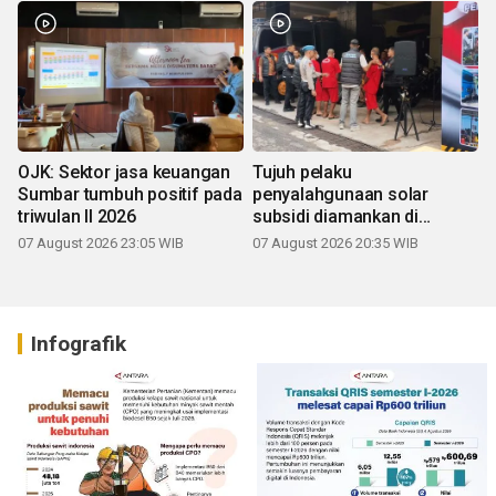
OJK: Sektor jasa keuangan
Tujuh pelaku
Sumbar tumbuh positif pada
penyalahgunaan solar
triwulan II 2026
subsidi diamankan di
Sumbar
07 August 2026 23:05 WIB
07 August 2026 20:35 WIB
Infografik