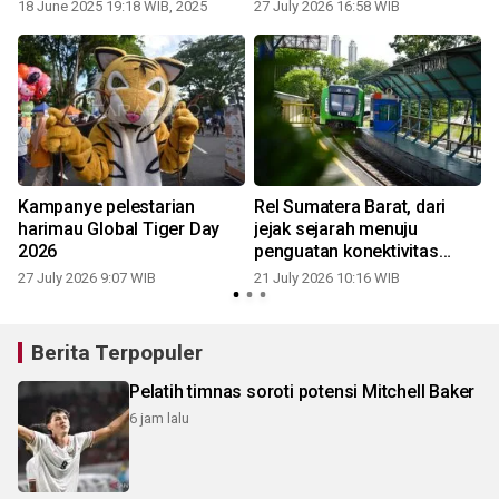
belajar dari tragedi bencana
18 June 2025 19:18 WIB, 2025
27 July 2026 16:58 WIB
1
-
Kampanye pelestarian
Rel Sumatera Barat, dari
harimau Global Tiger Day
jejak sejarah menuju
2026
penguatan konektivitas
Pulau Sumatra
27 July 2026 9:07 WIB
21 July 2026 10:16 WIB
Berita Terpopuler
Pelatih timnas soroti potensi Mitchell Baker
6 jam lalu