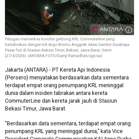
Petugas memeriksa kondisi gerbong KRL Commuterline yang
bertabrakan dengan KA Argo Bromo Anggrek relasi Gambir-Surabaya
Pasar Turi di Stasiun Bekasi Timur, Bekasi, Jawa Barat, Senin
(27/4/2026). (ANTARA FOTO/Darryl Ramadhan/agr/aa)
Jakarta (ANTARA) - PT Kereta Api Indonesia
(Persero) menyatakan berdasarkan data sementara
terdapat empat orang penumpang KRL meninggal
dunia dalam insiden tabrakan antara kereta
CommuterLine dan kereta jarak jauh di Stasiun
Bekasi Timur, Jawa Barat.
"Berdasarkan data sementara, terdapat empat orang
penumpang KRL yang meninggal dunia," kata Vice
President Corporate Communication KAI Anne Purba