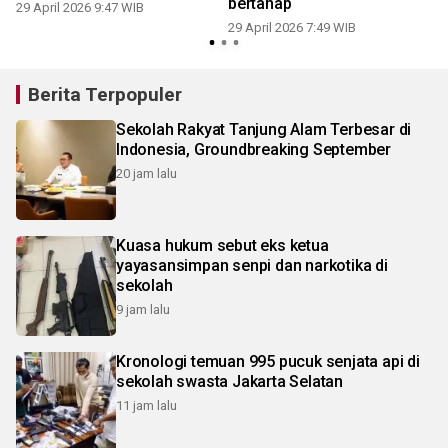
bertahap
29 April 2026 9:47 WIB
29 April 2026 7:49 WIB
2
Berita Terpopuler
Sekolah Rakyat Tanjung Alam Terbesar di
Indonesia, Groundbreaking September
20 jam lalu
Kuasa hukum sebut eks ketua
yayasansimpan senpi dan narkotika di
sekolah
9 jam lalu
Kronologi temuan 995 pucuk senjata api di
sekolah swasta Jakarta Selatan
11 jam lalu