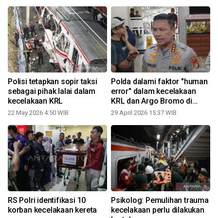
Polisi tetapkan sopir taksi
Polda dalami faktor "human
sebagai pihak lalai dalam
error" dalam kecelakaan
kecelakaan KRL
KRL dan Argo Bromo di
Bekasi
22 May 2026 4:50 WIB
29 April 2026 15:37 WIB
2
RS Polri identifikasi 10
Psikolog: Pemulihan trauma
korban kecelakaan kereta
kecelakaan perlu dilakukan