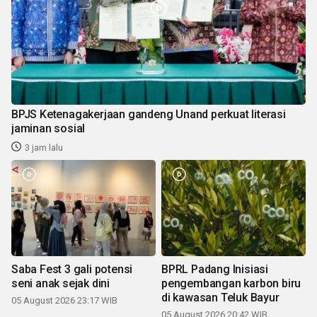
BPJS Ketenagakerjaan gandeng Unand perkuat literasi
jaminan sosial
3 jam lalu
Saba Fest 3 gali potensi
BPRL Padang Inisiasi
seni anak sejak dini
pengembangan karbon biru
di kawasan Teluk Bayur
05 August 2026 23:17 WIB
05 August 2026 20:42 WIB