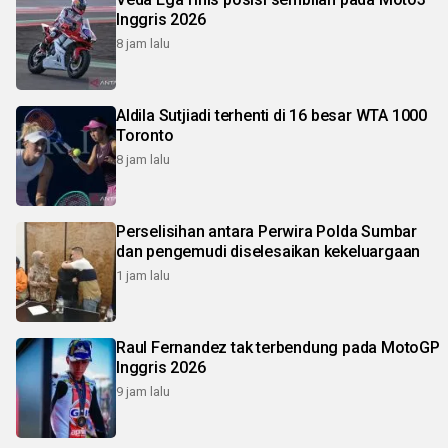
Inggris 2026
8 jam lalu
Aldila Sutjiadi terhenti di 16 besar WTA 1000
Toronto
8 jam lalu
Perselisihan antara Perwira Polda Sumbar
dan pengemudi diselesaikan kekeluargaan
1 jam lalu
Raul Fernandez tak terbendung pada MotoGP
Inggris 2026
9 jam lalu