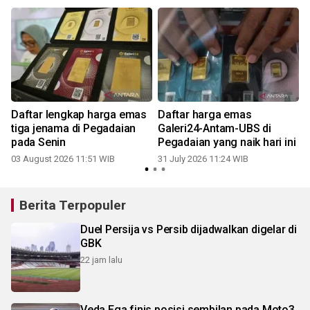
Daftar lengkap harga emas
Daftar harga emas
tiga jenama di Pegadaian
Galeri24-Antam-UBS di
pada Senin
Pegadaian yang naik hari ini
03 August 2026 11:51 WIB
31 July 2026 11:24 WIB
2
Berita Terpopuler
Duel Persija vs Persib dijadwalkan digelar di
GBK
22 jam lalu
Veda Ega finis posisi sembilan pada Moto3