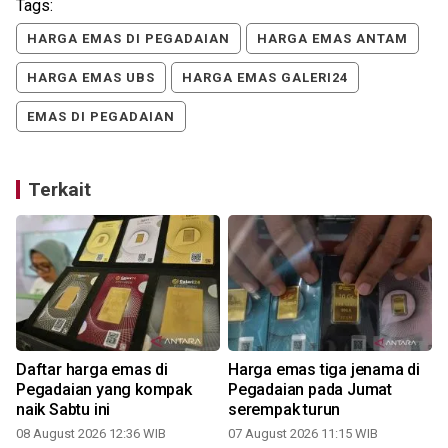
Tags:
HARGA EMAS DI PEGADAIAN
HARGA EMAS ANTAM
HARGA EMAS UBS
HARGA EMAS GALERI24
EMAS DI PEGADAIAN
Terkait
Daftar harga emas di
Harga emas tiga jenama di
Pegadaian yang kompak
Pegadaian pada Jumat
naik Sabtu ini
serempak turun
08 August 2026 12:36 WIB
07 August 2026 11:15 WIB
3