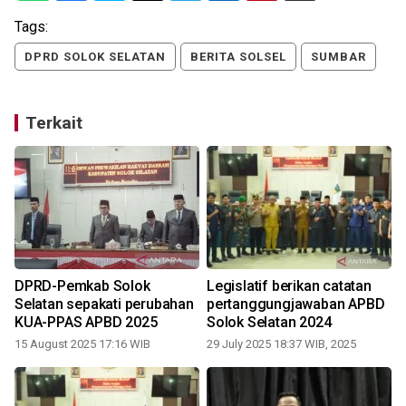
Tags:
DPRD SOLOK SELATAN
BERITA SOLSEL
SUMBAR
Terkait
DPRD-Pemkab Solok
Legislatif berikan catatan
-
Selatan sepakati perubahan
pertanggungjawaban APBD
KUA-PPAS APBD 2025
Solok Selatan 2024
15 August 2025 17:16 WIB
29 July 2025 18:37 WIB, 2025
1