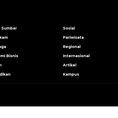
a Sumbar
Sosial
ukam
Pariwisata
aga
Regional
mi Bisnis
Internasional
m
Artikel
dikan
Kampus