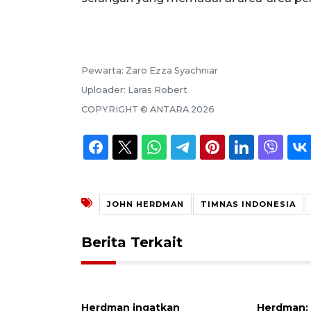
Pewarta:
Zaro Ezza Syachniar
Uploader:
Laras Robert
COPYRIGHT ©
ANTARA
2026
JOHN HERDMAN
TIMNAS INDONESIA
Berita Terkait
Herdman ingatkan
Herdman: 