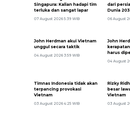
Singapura: Kalian hadapi tim
dari pers
terluka dan sangat lapar
Dunia 20
07 August 2026 5:39 WIB
06 August 2
John Herdman akui Vietnam
John Her
unggul secara taktik
kerapatan
harus dipe
04 August 2026 3:59 WIB
04 August 2
Timnas Indonesia tidak akan
Rizky Rid
terpancing provokasi
besar law
Vietnam
Vietnam
03 August 2026 4:25 WIB
03 August 2