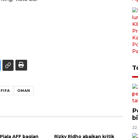
T
FIFA
OMAN
P
b
22 
Piala AFF bagian
Rizky Ridho abaikan kritik