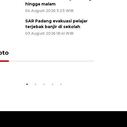
hingga malam
04 August 2026 3:23 WIB
SAR Padang evakuasi pelajar
terjebak banjir di sekolah
03 August 2026 18:41 WIB
Kedatangan KRI Teluk
Pameran 
oto
Kendari di Padang
di Padan
8 jam lalu
06 August 202