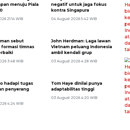
iapan menuju Piala
negatif untuk jaga fokus
30
kontra Singapura
026 21:14 WIB
04 August 2026 5:42 WIB
dman sebut
John Herdman: Laga lawan
 formasi timnas
Vietnam peluang Indonesia
rbaiki
ambil kendali grup
026 3:48 WIB
03 August 2026 4:28 WIB
ho hadapi tugas
Tom Haye dinilai punya
an penyerang
adaptabilitas tinggi
03 August 2026 4:20 WIB
026 4:24 WIB