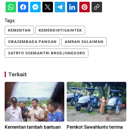
Tags:
KEMENTAN
KEMENDIKTISAINTEK
SWASEMBADA PANGAN
AMRAN SULAIMAN
SATRYO SOEMANTRI BRODJONEGORO
Terkait
Kementan tambah bantuan
Pemkot Sawahlunto terima