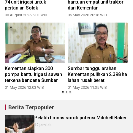
74 unit irigasi untuk
bantuan empat unit traktor
pertanian Solok
dari Kementan
08 August 2026 5:03 WIB
06 May 2026 20:16 WIB
Kementan siapkan 300
Sumbar tunggu arahan
pompa bantu irigasi sawah
Kementan pulihkan 2.398 ha
terkena bencana Sumbar
lahan rusak berat
01 May 2026 12:03 WIB
01 May 2026 11:35 WIB
3
Berita Terpopuler
Pelatih timnas soroti potensi Mitchell Baker
12 jam lalu