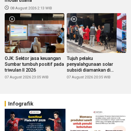
modal usaha
08 August 2026 2:13 WIB
OJK: Sektor jasa keuangan
Tujuh pelaku
Sumbar tumbuh positif pada
penyalahgunaan solar
triwulan II 2026
subsidi diamankan di
Sumbar
07 August 2026 23:05 WIB
07 August 2026 20:35 WIB
Infografik