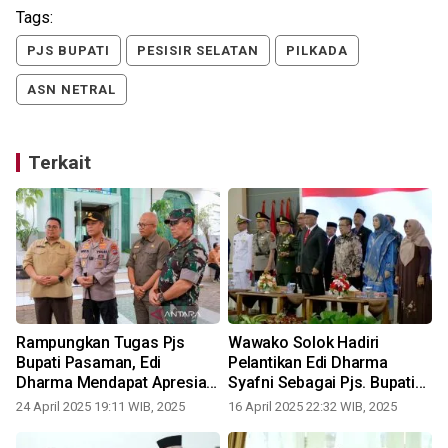
Tags:
PJS BUPATI
PESISIR SELATAN
PILKADA
ASN NETRAL
Terkait
Rampungkan Tugas Pjs
Wawako Solok Hadiri
Bupati Pasaman, Edi
Pelantikan Edi Dharma
Dharma Mendapat Apresiasi
Syafni Sebagai Pjs. Bupati
dari Gubernur
Pasaman
24 April 2025 19:11 WIB, 2025
16 April 2025 22:32 WIB, 2025