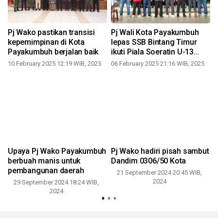
Pj Wako pastikan transisi
Pj Wali Kota Payakumbuh
kepemimpinan di Kota
lepas SSB Bintang Timur
Payakumbuh berjalan baik
ikuti Piala Soeratin U-13
tingkat nasional
10 February 2025 12:19 WIB, 2025
06 February 2025 21:16 WIB, 2025
Upaya Pj Wako Payakumbuh
Pj Wako hadiri pisah sambut
berbuah manis untuk
Dandim 0306/50 Kota
pembangunan daerah
21 September 2024 20:45 WIB,
2024
29 September 2024 18:24 WIB,
2024