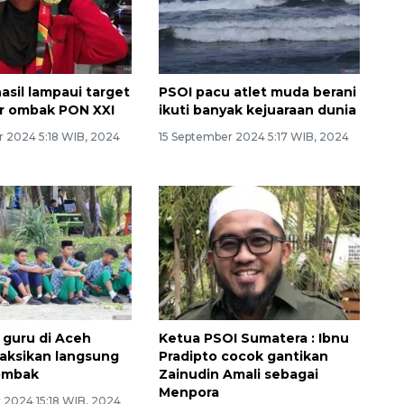
asil lampaui target
PSOI pacu atlet muda berani
ar ombak PON XXI
ikuti banyak kejuaraan dunia
r 2024 5:18 WIB, 2024
15 September 2024 5:17 WIB, 2024
 guru di Aceh
Ketua PSOI Sumatera : Ibnu
saksikan langsung
Pradipto cocok gantikan
 ombak
Zainudin Amali sebagai
Menpora
 2024 15:18 WIB, 2024