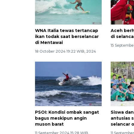
WNA Italia tewas tertancap
Aceh berh
ikan todak saat berselancar
di selanc
di Mentawai
15 Septembe
18 October 2024 19:22 WIB, 2024
PSOI: Kondisi ombak sangat
Siswa dan
bagus meskipun angin
antusias 
muson barat
selancar
11 September 2024 15:28 WIB,
11 September