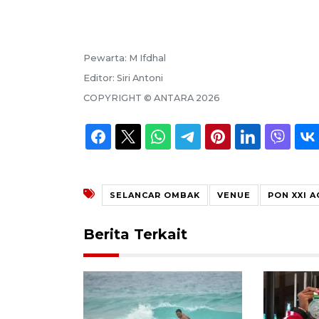
Pewarta:
M Ifdhal
Editor:
Siri Antoni
COPYRIGHT ©
ANTARA
2026
SELANCAR OMBAK
VENUE
PON XXI 
Berita Terkait