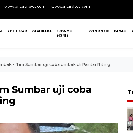
www.antaranews.com
www.antarafoto.com
AL
POLHUKAM
OLAHRAGA
EKONOMI
OTOMOTIF
RAGAM
BISNIS
mbak - Tim Sumbar uji coba ombak di Pantai Riting
im Sumbar uji coba
T
ing