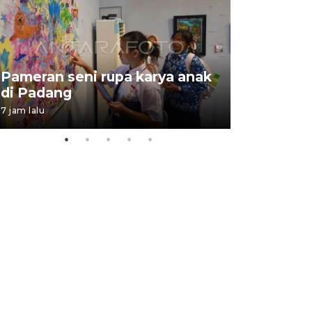
Pameran seni rupa karya anak
Dampak b
di Padang
Padang
7 jam lalu
05 August 202