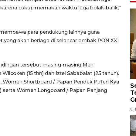
 karena cukup memakan waktu juga bolak-balik,”
t membawa para pendukung lainnya guna
 yang akan berlaga di selancar ombak PON XXI
tandingan tersebut masing-masing Men
ilcoxen (15 thn) dan Izrel Sababalat (25 tahun).
xen, Women Shortboard / Papan Pendek Puteri Kya
S
thn) serta Women Longboard / Papan Panjang
T
G
8 j