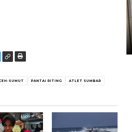
Penyelesaian pembentukan
Kopdes Merah Putih di
Sumbar
05 August 2026 10:33 WIB
ACEH-SUMUT
PANTAI RITING
ATLET SUMBAR