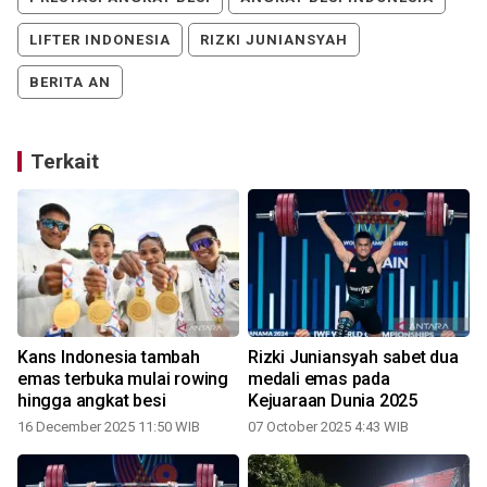
LIFTER INDONESIA
RIZKI JUNIANSYAH
BERITA AN
Terkait
Kans Indonesia tambah
Rizki Juniansyah sabet dua
emas terbuka mulai rowing
medali emas pada
hingga angkat besi
Kejuaraan Dunia 2025
16 December 2025 11:50 WIB
07 October 2025 4:43 WIB