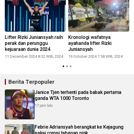
Lifter Rizki Juniansyah raih
Kronologi wafatnya
i
perak dan perunggu
ayahanda lifter Rizki
kejuaraan dunia 2024
Juniansyah
11 December 2024 8:52 WIB, 2024
19 October 2024 7:58 WIB, 2024
Berita Terpopuler
Janice Tjen terhenti pada babak pertama
ganda WTA 1000 Toronto
17 jam lalu
Febrie Adriansyah berangkat ke Kejagung
pakai rompi tahanan pink