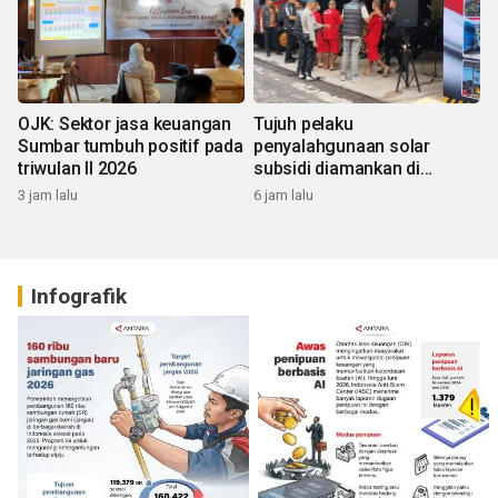
OJK: Sektor jasa keuangan
Tujuh pelaku
Sumbar tumbuh positif pada
penyalahgunaan solar
triwulan II 2026
subsidi diamankan di
Sumbar
3 jam lalu
6 jam lalu
Infografik