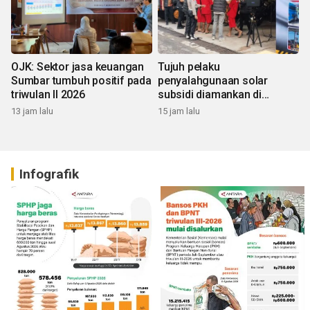
OJK: Sektor jasa keuangan
Tujuh pelaku
Sumbar tumbuh positif pada
penyalahgunaan solar
triwulan II 2026
subsidi diamankan di
Sumbar
13 jam lalu
15 jam lalu
Infografik