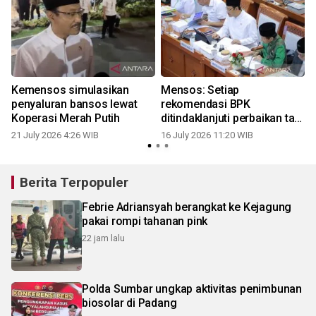
Kemensos simulasikan
Mensos: Setiap
penyaluran bansos lewat
rekomendasi BPK
Koperasi Merah Putih
ditindaklanjuti perbaikan tata
Kelola
21 July 2026 4:26 WIB
16 July 2026 11:20 WIB
Berita Terpopuler
Febrie Adriansyah berangkat ke Kejagung
pakai rompi tahanan pink
22 jam lalu
Polda Sumbar ungkap aktivitas penimbunan
biosolar di Padang