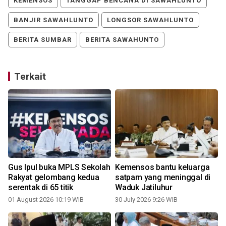
KEMENSOS
TANGGAP BENCANA DI SAWAHLUNTO
BANJIR SAWAHLUNTO
LONGSOR SAWAHLUNTO
BERITA SUMBAR
BERITA SAWAHUNTO
Terkait
Gus Ipul buka MPLS Sekolah
Kemensos bantu keluarga
Rakyat gelombang kedua
satpam yang meninggal di
serentak di 65 titik
Waduk Jatiluhur
01 August 2026 10:19 WIB
30 July 2026 9:26 WIB
1