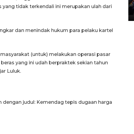
Lintas Sumatera di Sumbar
ang tidak terkendali ini merupakan ulah dari
05 August 2026 10:35 WIB
gkar dan menindak hukum para pelaku kartel
h masyarakat (untuk) melakukan operasi pasar
beras yang ini udah berpraktek sekian tahun
ar Luluk.
com dengan judul: Kemendag tepis dugaan harga