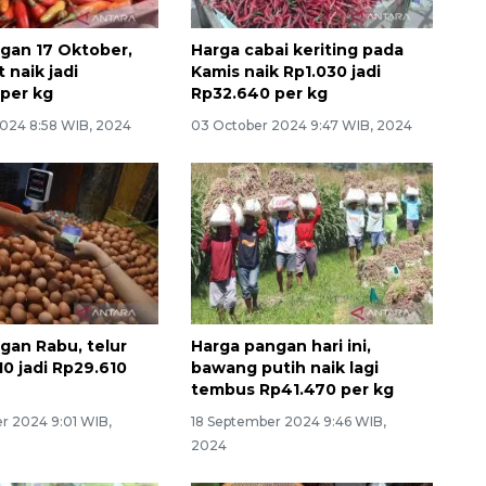
gan 17 Oktober,
Harga cabai keriting pada
t naik jadi
Kamis naik Rp1.030 jadi
per kg
Rp32.640 per kg
2024 8:58 WIB, 2024
03 October 2024 9:47 WIB, 2024
gan Rabu, telur
Harga pangan hari ini,
10 jadi Rp29.610
bawang putih naik lagi
tembus Rp41.470 per kg
r 2024 9:01 WIB,
18 September 2024 9:46 WIB,
2024