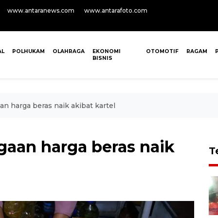
www.antaranews.com
www.antarafoto.com
AL
POLHUKAM
OLAHRAGA
EKONOMI
OTOMOTIF
RAGAM
BISNIS
n harga beras naik akibat kartel
aan harga beras naik
T