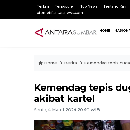
Terkini
Terpopuler
Top News
Tentang Kami
otomotif.antaranews.com
HOME
NASION
Home
Berita
Kemendag tepis dugaa
Kemendag tepis dug
akibat kartel
Senin, 4 Maret 2024 20:40 WIB