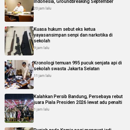
Indonesia, Groundbreaking September
20 jam lalu
Kuasa hukum sebut eks ketua
yayasansimpan senpi dan narkotika di
sekolah
9 jam lalu
Kronologi temuan 995 pucuk senjata api di
sekolah swasta Jakarta Selatan
11 jam lalu
Kalahkan Persib Bandung, Persebaya rebut
juara Piala Presiden 2026 lewat adu penalti
1 jam lalu