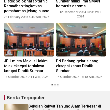
Disdik Solok harap tarhib
Sumbar miliki lima SMAN
Ramadhan tingkatkan
berbasis asrama
pemahaman jelang puasa
12 December 2024 13:06 WIB,
2024
28 February 2025 4:44 WIB, 2025
0
JPU minta Majelis Hakim
PN Padang gelar sidang
s
tolak eksepsi terdakwa
eksepsi kasus Disdik
korupsi Disdik Sumbar
Sumbar
18 October 2024 7:14 WIB, 2024
14 October 2024 18:40 WIB, 2024
Berita Terpopuler
Sekolah Rakyat Tanjung Alam Terbesar di