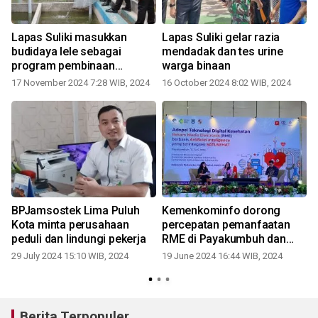
Lapas Suliki masukkan
Lapas Suliki gelar razia
budidaya lele sebagai
mendadak dan tes urine
l
program pembinaan
warga binaan
narapidana
17 November 2024 7:28 WIB, 2024
16 October 2024 8:02 WIB, 2024
BPJamsostek Lima Puluh
Kemenkominfo dorong
Kota minta perusahaan
percepatan pemanfaatan
peduli dan lindungi pekerja
RME di Payakumbuh dan
Limapuluh Kota
29 July 2024 15:10 WIB, 2024
19 June 2024 16:44 WIB, 2024
Berita Terpopuler