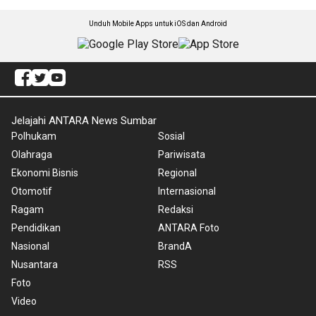
Unduh Mobile Apps untuk iOS dan Android
Jelajahi ANTARA News Sumbar
Polhukam
Sosial
Olahraga
Pariwisata
Ekonomi Bisnis
Regional
Otomotif
Internasional
Ragam
Redaksi
Pendidikan
ANTARA Foto
Nasional
BrandA
Nusantara
RSS
Foto
Video