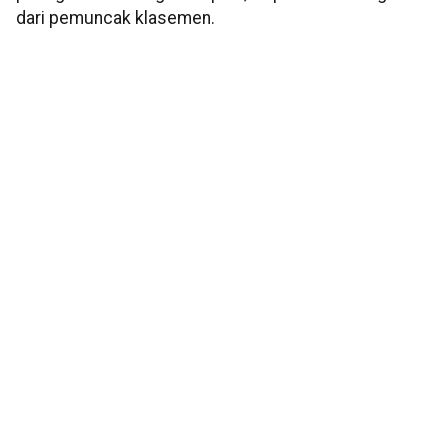
dari pemuncak klasemen.