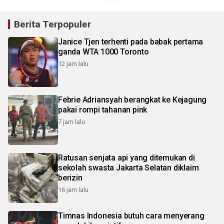
Berita Terpopuler
Janice Tjen terhenti pada babak pertama
ganda WTA 1000 Toronto
12 jam lalu
Febrie Adriansyah berangkat ke Kejagung
pakai rompi tahanan pink
7 jam lalu
Ratusan senjata api yang ditemukan di
sekolah swasta Jakarta Selatan diklaim
berizin
16 jam lalu
Timnas Indonesia butuh cara menyerang