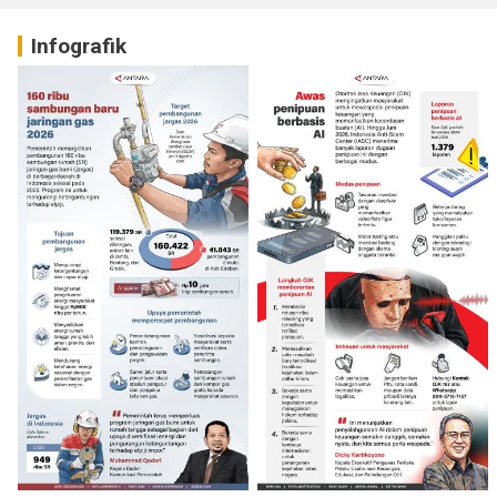
Infografik