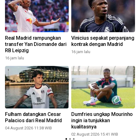
Real Madrid rampungkan
Vinicius sepakat perpanjang
transfer Yan Diomande dari
kontrak dengan Madrid
RB Leipzig
16 jam lalu
16 jam lalu
Fulham datangkan Cesar
Dumfries ungkap Mourinho
Palacios dari Real Madrid
ingin ia tunjukkan
kualitasnya
04 August 2026 11:38 WIB
02 August 2026 15:41 WIB
2