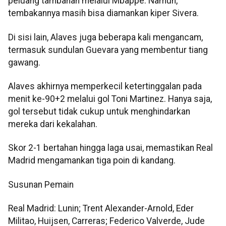
peluang tambahan melalui Mbappe. Namun,
tembakannya masih bisa diamankan kiper Sivera.
Di sisi lain, Alaves juga beberapa kali mengancam,
termasuk sundulan Guevara yang membentur tiang
gawang.
Alaves akhirnya memperkecil ketertinggalan pada
menit ke-90+2 melalui gol Toni Martinez. Hanya saja,
gol tersebut tidak cukup untuk menghindarkan
mereka dari kekalahan.
Skor 2-1 bertahan hingga laga usai, memastikan Real
Madrid mengamankan tiga poin di kandang.
Susunan Pemain
Real Madrid: Lunin; Trent Alexander-Arnold, Eder
Militao, Huijsen, Carreras; Federico Valverde, Jude