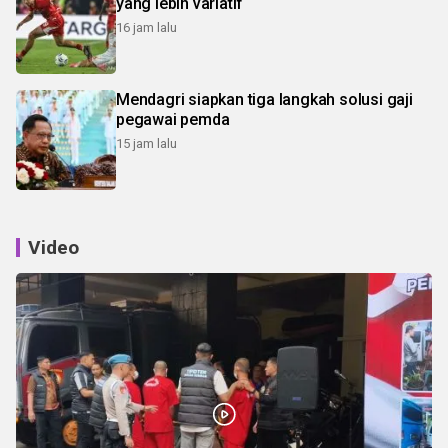
yang lebih variatif
16 jam lalu
Mendagri siapkan tiga langkah solusi gaji
pegawai pemda
15 jam lalu
Video