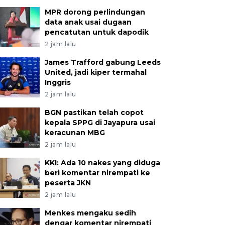
MPR dorong perlindungan
data anak usai dugaan
pencatutan untuk dapodik
2 jam lalu
James Trafford gabung Leeds
United, jadi kiper termahal
Inggris
2 jam lalu
BGN pastikan telah copot
kepala SPPG di Jayapura usai
keracunan MBG
2 jam lalu
KKI: Ada 10 nakes yang diduga
beri komentar nirempati ke
peserta JKN
2 jam lalu
Menkes mengaku sedih
dengar komentar nirempati