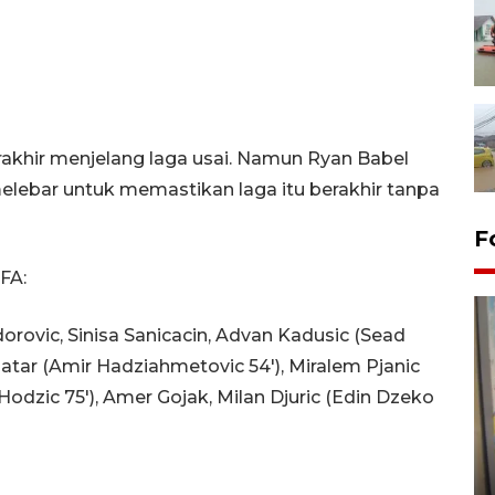
rakhir menjelang laga usai. Namun Ryan Babel
bar untuk memastikan laga itu berakhir tanpa
F
FA:
odorovic, Sinisa Sanicacin, Advan Kadusic (Sead
Tatar (Amir Hadziahmetovic 54'), Miralem Pjanic
Hodzic 75'), Amer Gojak, Milan Djuric (Edin Dzeko
Penyelesaian pembentukan
Kopdes Merah Putih di