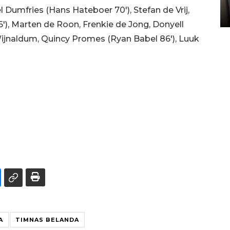
Sumbar
el Dumfries (Hans Hateboer 70'), Stefan de Vrij,
05 August 2026 10:33 WIB
86'), Marten de Roon, Frenkie de Jong, Donyell
Wijnaldum, Quincy Promes (Ryan Babel 86'), Luuk
A
TIMNAS BELANDA