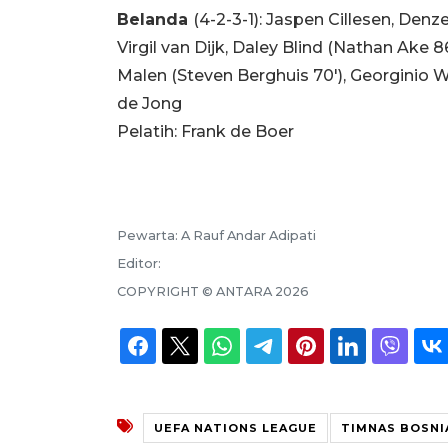
Belanda
(4-2-3-1): Jaspen Cillesen, Denz
Virgil van Dijk, Daley Blind (Nathan Ake 
Malen (Steven Berghuis 70'), Georginio 
de Jong
Pelatih: Frank de Boer
Pewarta:
A Rauf Andar Adipati
Editor:
COPYRIGHT ©
ANTARA
2026
UEFA NATIONS LEAGUE
TIMNAS BOSNI