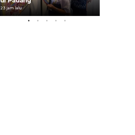
di Padang
Padang
23 jam lalu
05 August 202