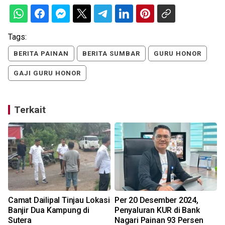
Tags:
BERITA PAINAN
BERITA SUMBAR
GURU HONOR
GAJI GURU HONOR
Terkait
Camat Dailipal Tinjau Lokasi
Per 20 Desember 2024,
Banjir Dua Kampung di
Penyaluran KUR di Bank
Sutera
Nagari Painan 93 Persen