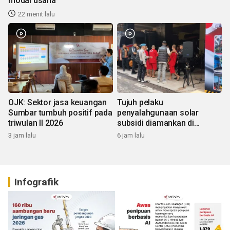
modal usaha
22 menit lalu
OJK: Sektor jasa keuangan
Tujuh pelaku
Sumbar tumbuh positif pada
penyalahgunaan solar
triwulan II 2026
subsidi diamankan di
Sumbar
3 jam lalu
6 jam lalu
Infografik