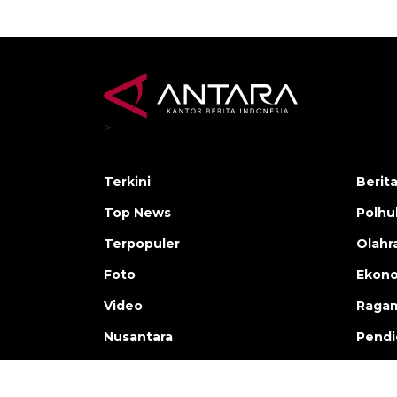
>
Terkini
Berit
Top News
Polh
Terpopuler
Olahr
Foto
Ekono
Video
Raga
Nusantara
Pendi