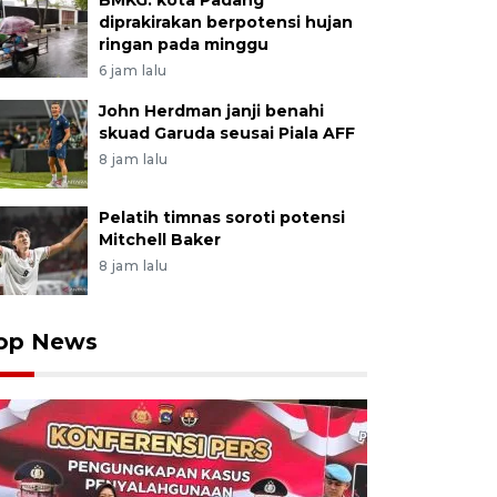
BMKG: kota Padang
diprakirakan berpotensi hujan
ringan pada minggu
6 jam lalu
John Herdman janji benahi
skuad Garuda seusai Piala AFF
8 jam lalu
Pelatih timnas soroti potensi
Mitchell Baker
8 jam lalu
op News