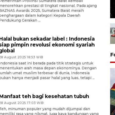
Pemerintah Provinsi Sumatera Barat kembali
menorehkan prestasi di tingkat nasional. Pada ajang
BAZNAS Awards 2025, Sumatera Barat meraih
penghargaan dalam kategori Kepala Daerah
Pendukung Gerakan ...
Halal bukan sekadar label : Indonesia
siap pimpin revolusi ekonomi syariah
global
F
28 August 2025 18:53 WIB
Indonesia saat ini berada pada titik strategis untuk
menentukan arah masa depan ekonominya. Dengan
jumlah umat muslim terbesar di dunia, Indonesia
bukan hanya menjadi pasar halal yang luas, tetapi ...
Manfaat teh bagi kesehatan tubuh
28 August 2025 17:03 WIB
Penggantian konstruksi jalan
Teh, minuman populer yang mudah dijumpai dan
memiliki rasa yang nikmat, juga kaya kandungan yang
Lintas Sumatera di Sumbar