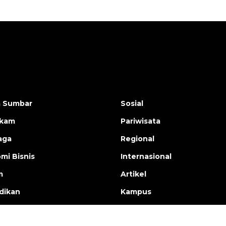
a Sumbar
Sosial
ukam
Pariwisata
aga
Regional
mi Bisnis
Internasional
m
Artikel
dikan
Kampus