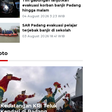
Tim gabungan lanjutkan
evakuasi korban banjir Padang
hingga malam
04 August 2026 3:23 WIB
SAR Padang evakuasi pelajar
terjebak banjir di sekolah
03 August 2026 18:41 WIB
oto
Kedatangan KRI Teluk
Pameran 
Kendari di Padang
di Padan