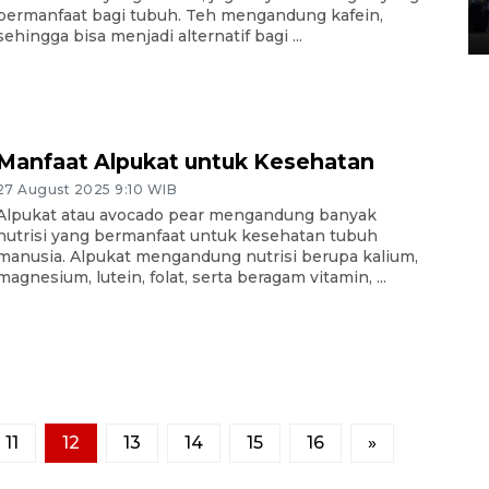
bermanfaat bagi tubuh. Teh mengandung kafein,
05 August 2026 10:35 WIB
sehingga bisa menjadi alternatif bagi ...
Manfaat Alpukat untuk Kesehatan
27 August 2025 9:10 WIB
Alpukat atau avocado pear mengandung banyak
nutrisi yang bermanfaat untuk kesehatan tubuh
manusia. Alpukat mengandung nutrisi berupa kalium,
magnesium, lutein, folat, serta beragam vitamin, ...
11
12
13
14
15
16
»