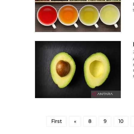
First
«
8
9
10