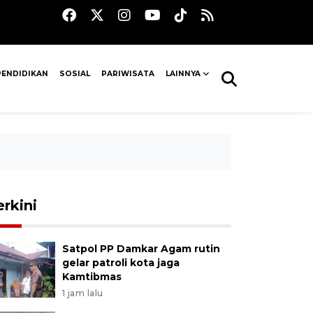
PENDIDIKAN
SOSIAL
PARIWISATA
LAINNYA
erkini
Satpol PP Damkar Agam rutin
gelar patroli kota jaga
Kamtibmas
1 jam lalu