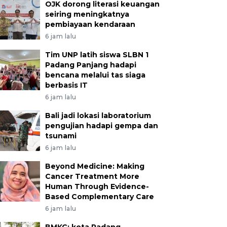
OJK dorong literasi keuangan
seiring meningkatnya
pembiayaan kendaraan
6 jam lalu
Tim UNP latih siswa SLBN 1
Padang Panjang hadapi
bencana melalui tas siaga
berbasis IT
6 jam lalu
Bali jadi lokasi laboratorium
pengujian hadapi gempa dan
tsunami
6 jam lalu
Beyond Medicine: Making
Cancer Treatment More
Human Through Evidence-
Based Complementary Care
6 jam lalu