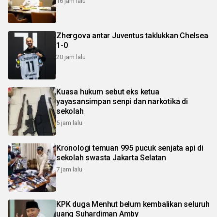
16 jam lalu
Zhergova antar Juventus taklukkan Chelsea
1-0
20 jam lalu
Kuasa hukum sebut eks ketua
yayasansimpan senpi dan narkotika di
sekolah
5 jam lalu
Kronologi temuan 995 pucuk senjata api di
sekolah swasta Jakarta Selatan
7 jam lalu
KPK duga Menhut belum kembalikan seluruh
uang Suhardiman Amby