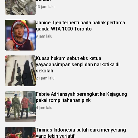
13 jam lalu
Janice Tjen terhenti pada babak pertama
ganda WTA 1000 Toronto
9 jam lalu
Kuasa hukum sebut eks ketua
yayasansimpan senpi dan narkotika di
sekolah
21 jam lalu
Febrie Adriansyah berangkat ke Kejagung
pakai rompi tahanan pink
4 jam lalu
Timnas Indonesia butuh cara menyerang
yang lebih variatif