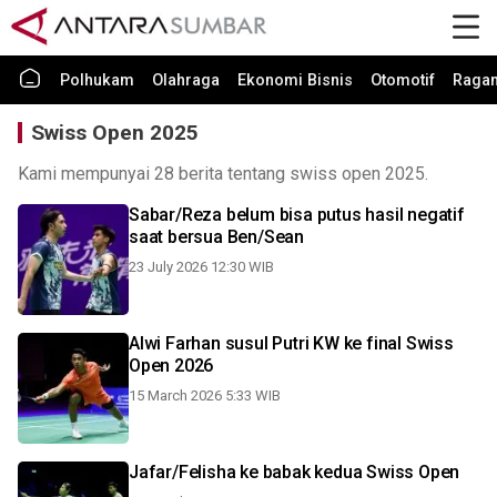
Polhukam
Olahraga
Ekonomi Bisnis
Otomotif
Raga
Swiss Open 2025
Kami mempunyai 28 berita tentang swiss open 2025.
Sabar/Reza belum bisa putus hasil negatif
saat bersua Ben/Sean
23 July 2026 12:30 WIB
Alwi Farhan susul Putri KW ke final Swiss
Open 2026
15 March 2026 5:33 WIB
Jafar/Felisha ke babak kedua Swiss Open