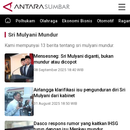
Polhukam
Olahraga
Ekonomi Bisnis
Otomotif
Raga
Sri Mulyani Mundur
Kami mempunyai 13 berita tentang sri mulyani mundur.
Mensesneg: Sri Mulyani diganti, bukan
mundur atau dicopot
08 September 2025 18:40 WIB
Airlangga klarifikasi isu pengunduran diri Sri
Mulyani dari kabinet
31 August 2025 18:50 WIB
Dasco respons rumor yang kaitkan IHSG
turun dengan isu Menkeu mundur