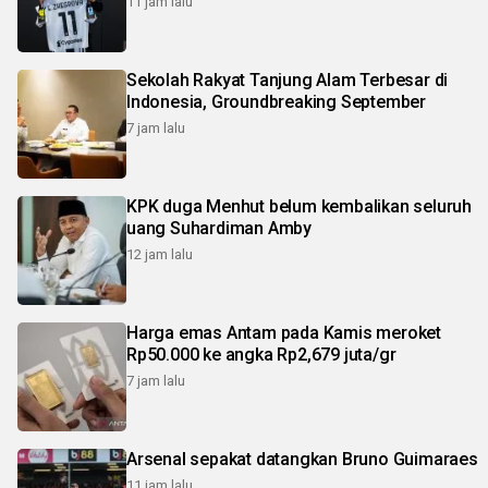
11 jam lalu
Sekolah Rakyat Tanjung Alam Terbesar di
Indonesia, Groundbreaking September
7 jam lalu
KPK duga Menhut belum kembalikan seluruh
uang Suhardiman Amby
12 jam lalu
Harga emas Antam pada Kamis meroket
Rp50.000 ke angka Rp2,679 juta/gr
7 jam lalu
Arsenal sepakat datangkan Bruno Guimaraes
11 jam lalu