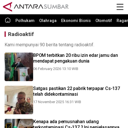
Polhukam
Olahraga
Ekonomi Bisnis
Otomotif
Raga
Radioaktif
Kami mempunyai 90 berita tentang radioaktif.
BPOM terbitkan 20 ribu izin edar jamu dan
mendapat pengakuan dunia
06 February 2026 13:10 WIB
Satgas pastikan 22 pabrik terpapar Cs-137
telah didekontaminasi
17 November 2025 16:31 WIB
Kenapa ada pemusnahan udang
terkontaminasi Cs-137 ? Ini penjelasannya