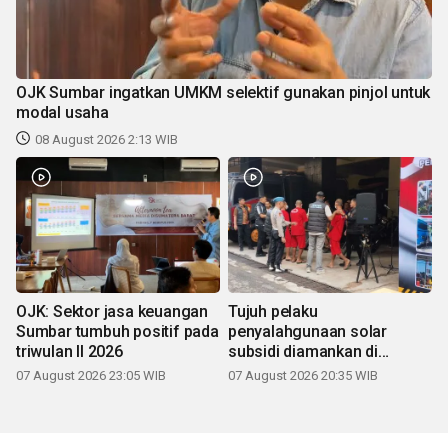
OJK Sumbar ingatkan UMKM selektif gunakan pinjol untuk
modal usaha
08 August 2026 2:13 WIB
OJK: Sektor jasa keuangan
Tujuh pelaku
Sumbar tumbuh positif pada
penyalahgunaan solar
triwulan II 2026
subsidi diamankan di
Sumbar
07 August 2026 23:05 WIB
07 August 2026 20:35 WIB