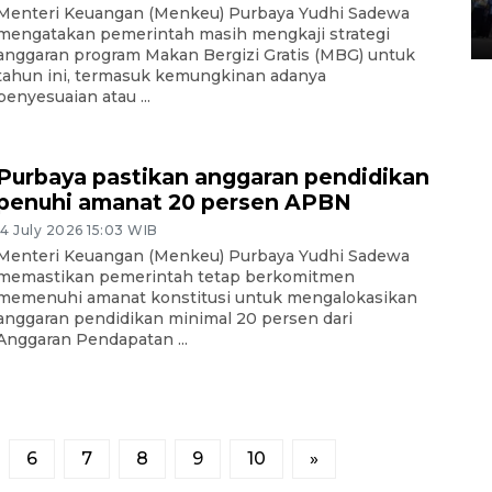
Lintas Sumatera di Sumbar
Menteri Keuangan (Menkeu) Purbaya Yudhi Sadewa
05 August 2026 10:35 WIB
mengatakan pemerintah masih mengkaji strategi
anggaran program Makan Bergizi Gratis (MBG) untuk
tahun ini, termasuk kemungkinan adanya
penyesuaian atau ...
Purbaya pastikan anggaran pendidikan
penuhi amanat 20 persen APBN
14 July 2026 15:03 WIB
Menteri Keuangan (Menkeu) Purbaya Yudhi Sadewa
memastikan pemerintah tetap berkomitmen
memenuhi amanat konstitusi untuk mengalokasikan
anggaran pendidikan minimal 20 persen dari
Anggaran Pendapatan ...
6
7
8
9
10
»