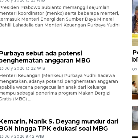
23 July 2026 13:25 WIB
Presiden Prabowo Subianto memanggil sejumlah
menteri koordinator (menko) serta beberapa menteri,
termasuk Menteri Energi dan Sumber Daya Mineral
Bahlil Lahadalia dan Menteri Keuangan Purbaya Yudhi
..
P
Purbaya sebut ada potensi
b
penghematan anggaran MBG
23 July 2026 13:22 WIB
07
Menteri Keuangan (Menkeu) Purbaya Yudhi Sadewa
mengatakan, adanya potensi penghematan anggaran
apabila wacana pengecualian anak dari keluarga
mampu sebagai penerima program Makan Bergizi
Gratis (MBG) ...
Kemarin, Nanik S. Deyang mundur dari
BGN hingga TPK edukasi soal MBG
23 July 2026 8:42 WIB