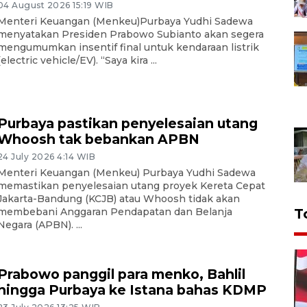
04 August 2026 15:19 WIB
Menteri Keuangan (Menkeu)Purbaya Yudhi Sadewa
menyatakan Presiden Prabowo Subianto akan segera
mengumumkan insentif final untuk kendaraan listrik
(electric vehicle/EV). “Saya kira ...
Purbaya pastikan penyelesaian utang
Whoosh tak bebankan APBN
24 July 2026 4:14 WIB
Menteri Keuangan (Menkeu) Purbaya Yudhi Sadewa
memastikan penyelesaian utang proyek Kereta Cepat
Jakarta-Bandung (KCJB) atau Whoosh tidak akan
membebani Anggaran Pendapatan dan Belanja
T
Negara (APBN). ...
Prabowo panggil para menko, Bahlil
hingga Purbaya ke Istana bahas KDMP