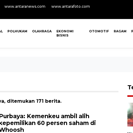
www.antaranews.com
www.antarafoto.com
AL
POLHUKAM
OLAHRAGA
EKONOMI
OTOMOTIF
RAGAM
BISNIS
T
, ditemukan 171 berita.
Purbaya: Kemenkeu ambil alih
kepemilikan 60 persen saham di
Whoosh