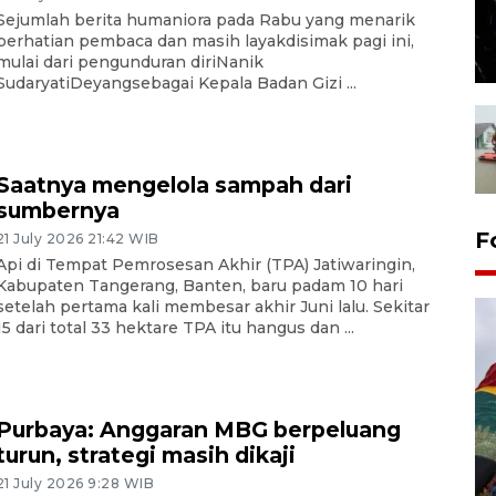
Sejumlah berita humaniora pada Rabu yang menarik
perhatian pembaca dan masih layakdisimak pagi ini,
mulai dari pengunduran diriNanik
SudaryatiDeyangsebagai Kepala Badan Gizi ...
Saatnya mengelola sampah dari
sumbernya
F
21 July 2026 21:42 WIB
Api di Tempat Pemrosesan Akhir (TPA) Jatiwaringin,
Kabupaten Tangerang, Banten, baru padam 10 hari
setelah pertama kali membesar akhir Juni lalu. Sekitar
15 dari total 33 hektare TPA itu hangus dan ...
Purbaya: Anggaran MBG berpeluang
turun, strategi masih dikaji
Penggantian konstruksi jalan
21 July 2026 9:28 WIB