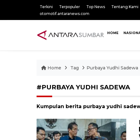
Terkini
Terpopuler
Top News
Tentang Kami
otomotif.antaranews.com
HOME
NASION
Home
Tag
Purbaya Yudhi Sadewa
#PURBAYA YUDHI SADEWA
Kumpulan berita purbaya yudhi sadewa