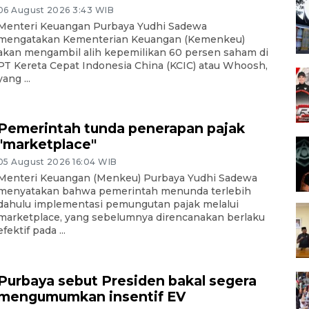
06 August 2026 3:43 WIB
Menteri Keuangan Purbaya Yudhi Sadewa
mengatakan Kementerian Keuangan (Kemenkeu)
akan mengambil alih kepemilikan 60 persen saham di
PT Kereta Cepat Indonesia China (KCIC) atau Whoosh,
yang ...
Pemerintah tunda penerapan pajak
"marketplace"
05 August 2026 16:04 WIB
Menteri Keuangan (Menkeu) Purbaya Yudhi Sadewa
menyatakan bahwa pemerintah menunda terlebih
dahulu implementasi pemungutan pajak melalui
marketplace, yang sebelumnya direncanakan berlaku
efektif pada ...
Purbaya sebut Presiden bakal segera
mengumumkan insentif EV