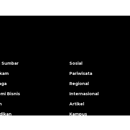
a Sumbar
Sosial
ukam
Pariwisata
aga
Regional
mi Bisnis
Internasional
m
Artikel
dikan
Kampus