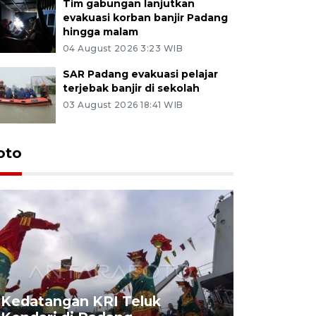
Tim gabungan lanjutkan
evakuasi korban banjir Padang
hingga malam
04 August 2026 3:23 WIB
SAR Padang evakuasi pelajar
terjebak banjir di sekolah
03 August 2026 18:41 WIB
oto
Kedatangan KRI Teluk
Pameran 