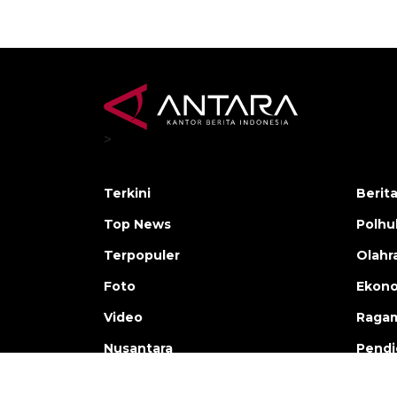
>
Terkini
Berit
Top News
Polh
Terpopuler
Olahr
Foto
Ekono
Video
Raga
Nusantara
Pendi