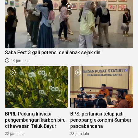
Saba Fest 3 gali potensi seni anak sejak dini
19 jam lalu
BPRL Padang Inisiasi
BPS: pertanian tetap jadi
pengembangan karbon biru
penopang ekonomi Sumbar
di kawasan Teluk Bayur
pascabencana
22 jam lalu
23 jam lalu