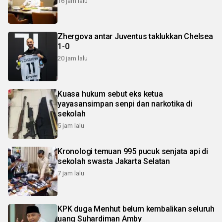
16 jam lalu
Zhergova antar Juventus taklukkan Chelsea
1-0
20 jam lalu
Kuasa hukum sebut eks ketua
yayasansimpan senpi dan narkotika di
sekolah
5 jam lalu
Kronologi temuan 995 pucuk senjata api di
sekolah swasta Jakarta Selatan
7 jam lalu
KPK duga Menhut belum kembalikan seluruh
uang Suhardiman Amby