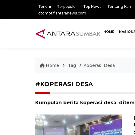
Terkini
Terpopuler
Top News
Tentang Kami
otomotif.antaranews.com
HOME
NASION
Home
Tag
Koperasi Desa
#KOPERASI DESA
Kumpulan berita koperasi desa, ditem