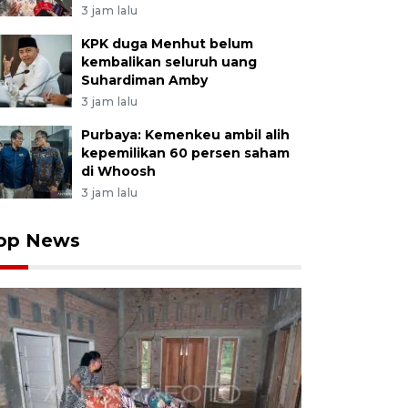
3 jam lalu
KPK duga Menhut belum
kembalikan seluruh uang
Suhardiman Amby
3 jam lalu
Purbaya: Kemenkeu ambil alih
kepemilikan 60 persen saham
di Whoosh
3 jam lalu
op News