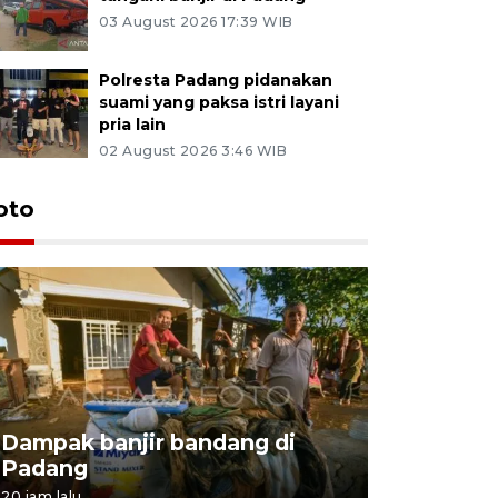
03 August 2026 17:39 WIB
Polresta Padang pidanakan
suami yang paksa istri layani
pria lain
02 August 2026 3:46 WIB
oto
Peremaja
Dampak banjir bandang di
untuk pro
Padang
keberlan
20 jam lalu
20 jam lalu