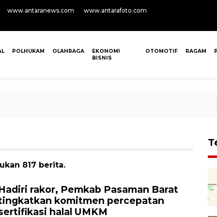
www.antaranews.com
www.antarafoto.com
AL
POLHUKAM
OLAHRAGA
EKONOMI
OTOMOTIF
RAGAM
BISNIS
T
ukan 817 berita.
Hadiri rakor, Pemkab Pasaman Barat
tingkatkan komitmen percepatan
sertifikasi halal UMKM