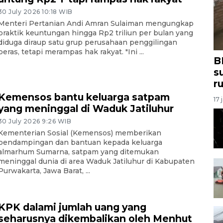
30 July 2026 10:18 WIB
Menteri Pertanian Andi Amran Sulaiman mengungkap
praktik keuntungan hingga Rp2 triliun per bulan yang
diduga diraup satu grup perusahaan penggilingan
beras, tetapi merampas hak rakyat. "Ini ...
B
s
r
Kemensos bantu keluarga satpam
17 
yang meninggal di Waduk Jatiluhur
30 July 2026 9:26 WIB
Kementerian Sosial (Kemensos) memberikan
pendampingan dan bantuan kepada keluarga
almarhum Sumarna, satpam yang ditemukan
meninggal dunia di area Waduk Jatiluhur di Kabupaten
Purwakarta, Jawa Barat, ...
KPK dalami jumlah uang yang
seharusnya dikembalikan oleh Menhut