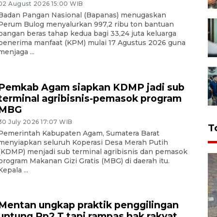
02 August 2026 15:00 WIB
Badan Pangan Nasional (Bapanas) menugaskan
Perum Bulog menyalurkan 997,2 ribu ton bantuan
pangan beras tahap kedua bagi 33,24 juta keluarga
penerima manfaat (KPM) mulai 17 Agustus 2026 guna
menjaga ...
Pemkab Agam siapkan KDMP jadi sub
terminal agribisnis-pemasok program
MBG
30 July 2026 17:07 WIB
T
Pemerintah Kabupaten Agam, Sumatera Barat
menyiapkan seluruh Koperasi Desa Merah Putih
(KDMP) menjadi sub terminal agribisnis dan pemasok
program Makanan Gizi Gratis (MBG) di daerah itu.
Kepala ...
Mentan ungkap praktik penggilingan
untung Rp2 T tapi rampas hak rakyat