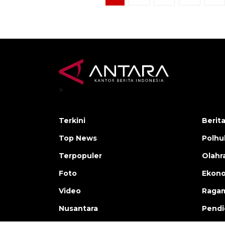
>
Terkini
Berit
Top News
Polh
Terpopuler
Olahr
Foto
Ekono
Video
Raga
Nusantara
Pendi