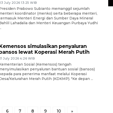
23 July 2026 13:25 WIB
Presiden Prabowo Subianto memanggil sejumlah
menteri koordinator (menko) serta beberapa menteri,
termasuk Menteri Energi dan Sumber Daya Mineral
Bahlil Lahadalia dan Menteri Keuangan Purbaya Yudhi
..
Kemensos simulasikan penyaluran
bansos lewat Koperasi Merah Putih
21 July 2026 4:26 WIB
Kementerian Sosial (Kemensos) tengah
menyimulasikan penyaluran bantuan sosial (bansos)
kepada para penerima manfaat melalui Koperasi
Desa/Kelurahan Merah Putih (KDKMP). "Ke depan ...
6
7
8
9
10
»