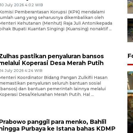
30 July 2026 4:02 WIB
Komisi Pemberantasan Korupsi (KPK) mendalami
jumlah uang yang seharusnya dikembalikan oleh
Menteri Kehutanan (Menhut) Raja Juli Antonikepada
pihak Bupati Kuantan Singingi (Kuansing) nonaktif ...
F
Zulhas pastikan penyaluran bansos
melalui Koperasi Desa Merah Putih
24 July 2026 4:24 WIB
Menteri Koordinator Bidang Pangan Zulkifli Hasan
memastikan penyaluran seluruh bantuan sosial
(bansos) dan bantuan pemerintah lainnya melalui
Koperasi Desa/Kelurahan Merah Putih. Hal ...
Pemerintah dorong upaya
pembentukan wilayah
Prabowo panggil para menko, Bahlil
pertambangan rakyat
hingga Purbaya ke Istana bahas KDMP
04 August 2026 12:49 WIB