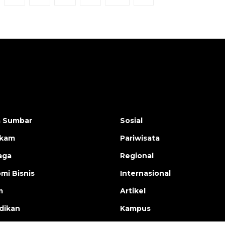
a Sumbar
Sosial
ukam
Pariwisata
aga
Regional
mi Bisnis
Internasional
m
Artikel
dikan
Kampus