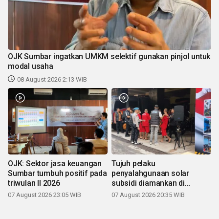
OJK Sumbar ingatkan UMKM selektif gunakan pinjol untuk
modal usaha
08 August 2026 2:13 WIB
OJK: Sektor jasa keuangan
Tujuh pelaku
Sumbar tumbuh positif pada
penyalahgunaan solar
triwulan II 2026
subsidi diamankan di
Sumbar
07 August 2026 23:05 WIB
07 August 2026 20:35 WIB