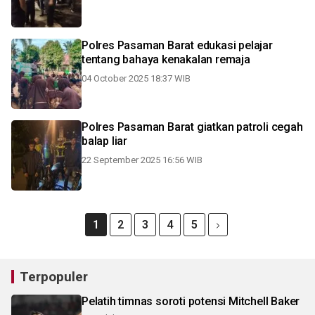
Polres Pasaman Barat edukasi pelajar
tentang bahaya kenakalan remaja
04 October 2025 18:37 WIB
Polres Pasaman Barat giatkan patroli cegah
balap liar
22 September 2025 16:56 WIB
1
2
3
4
5
Terpopuler
Pelatih timnas soroti potensi Mitchell Baker