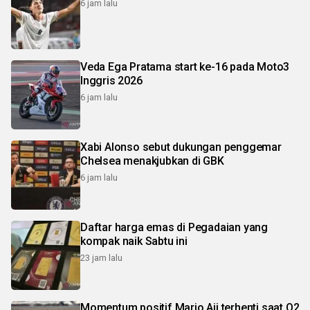
6 jam lalu
Veda Ega Pratama start ke-16 pada Moto3
Inggris 2026
6 jam lalu
Xabi Alonso sebut dukungan penggemar
Chelsea menakjubkan di GBK
6 jam lalu
Daftar harga emas di Pegadaian yang
kompak naik Sabtu ini
23 jam lalu
Momentum positif Mario Aji terhenti saat Q2