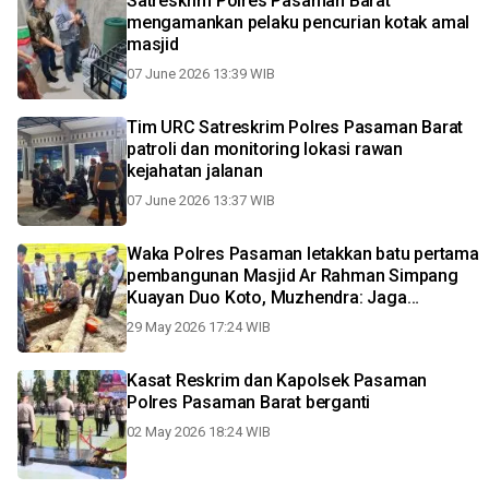
Satreskrim Polres Pasaman Barat
mengamankan pelaku pencurian kotak amal
masjid
07 June 2026 13:39 WIB
Tim URC Satreskrim Polres Pasaman Barat
patroli dan monitoring lokasi rawan
kejahatan jalanan
07 June 2026 13:37 WIB
Waka Polres Pasaman letakkan batu pertama
pembangunan Masjid Ar Rahman Simpang
Kuayan Duo Koto, Muzhendra: Jaga
Kamtibmas dan tingkatkan Imtaq
29 May 2026 17:24 WIB
Kasat Reskrim dan Kapolsek Pasaman
Polres Pasaman Barat berganti
02 May 2026 18:24 WIB